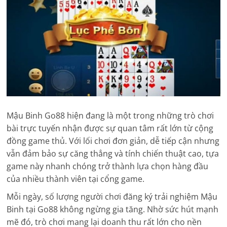
Mậu Binh Go88 hiện đang là một trong những trò chơi
bài trực tuyến nhận được sự quan tâm rất lớn từ cộng
đồng game thủ. Với lối chơi đơn giản, dễ tiếp cận nhưng
vẫn đảm bảo sự căng thẳng và tính chiến thuật cao, tựa
game này nhanh chóng trở thành lựa chọn hàng đầu
của nhiều thành viên tại cổng game.
Mỗi ngày, số lượng người chơi đăng ký trải nghiệm Mậu
Binh tại Go88 không ngừng gia tăng. Nhờ sức hút mạnh
mẽ đó, trò chơi mang lại doanh thu rất lớn cho nền