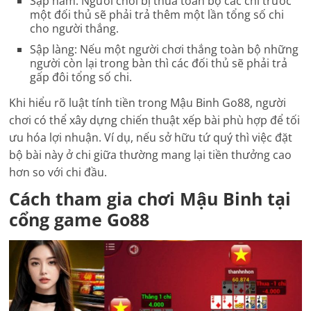
Sập hầm: Người chơi bị thua toàn bộ các chi trước
một đối thủ sẽ phải trả thêm một lần tổng số chi
cho người thắng.
Sập làng: Nếu một người chơi thắng toàn bộ những
người còn lại trong bàn thì các đối thủ sẽ phải trả
gấp đôi tổng số chi.
Khi hiểu rõ luật tính tiền trong Mậu Binh Go88, người
chơi có thể xây dựng chiến thuật xếp bài phù hợp để tối
ưu hóa lợi nhuận. Ví dụ, nếu sở hữu tứ quý thì việc đặt
bộ bài này ở chi giữa thường mang lại tiền thưởng cao
hơn so với chi đầu.
Cách tham gia chơi Mậu Binh tại
cổng game Go88