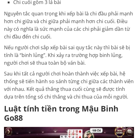
Chi cuối gồm 3 lá bài
Nguyên tắc quan trọng khi xếp bài là chi đầu phải mạnh
hơn chi giữa và chi giữa phải mạnh hơn chi cuối. Điều
này có nghĩa là sức mạnh của các chi phải giảm dần từ
chi đầu đến chi cuối.
Nếu người chơi sắp xếp bài sai quy tắc này thì bài sẽ bị
tính là “binh lủng”. Khi xảy ra trường hợp binh lủng,
người chơi sẽ thua toàn bộ ván bài.
Sau khi tất cả người chơi hoàn thành việc xếp bài, hệ
thống sẽ tiến hành so sánh từng chi giữa các thành viên
với nhau. Kết quả thắng thua cuối cùng sẽ được tính
dựa trên tổng số chi thắng và chi thua của mỗi người.
Luật tính tiền trong Mậu Binh
Go88