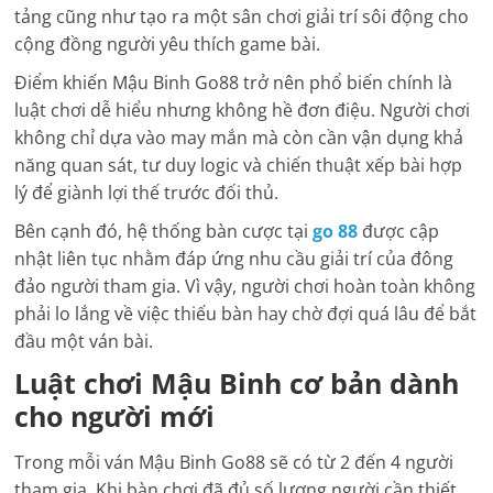
tảng cũng như tạo ra một sân chơi giải trí sôi động cho
cộng đồng người yêu thích game bài.
Điểm khiến Mậu Binh Go88 trở nên phổ biến chính là
luật chơi dễ hiểu nhưng không hề đơn điệu. Người chơi
không chỉ dựa vào may mắn mà còn cần vận dụng khả
năng quan sát, tư duy logic và chiến thuật xếp bài hợp
lý để giành lợi thế trước đối thủ.
Bên cạnh đó, hệ thống bàn cược tại
go 88
được cập
nhật liên tục nhằm đáp ứng nhu cầu giải trí của đông
đảo người tham gia. Vì vậy, người chơi hoàn toàn không
phải lo lắng về việc thiếu bàn hay chờ đợi quá lâu để bắt
đầu một ván bài.
Luật chơi Mậu Binh cơ bản dành
cho người mới
Trong mỗi ván Mậu Binh Go88 sẽ có từ 2 đến 4 người
tham gia. Khi bàn chơi đã đủ số lượng người cần thiết,