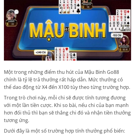
Một trong những điểm thu hút của Mậu Binh Go88
chính là tỷ lệ trả thưởng rất hấp dẫn. Mức thưởng có
thể dao động từ X4 đến X100 tùy theo từng trường hợp.
Trong trò chơi này, mỗi chi sẽ được tính tương đương
với một lần tiền cược. Khi so bài, nếu chi của bạn mạnh
hơn đối thủ thì bạn sẽ thắng chi đó và nhận tiền thưởng
tương ứng.
Dưới đây là một số trường hợp tính thưởng phổ biến: