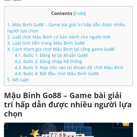
Contents
[
hide
]
1.
Mậu Binh Go88 – Game bài giải trí hấp dẫn được nhiều
người lựa chọn
2.
Luật chơi Mậu Binh cơ bản dành cho người mới
3.
Luật tính tiền trong Mậu Binh Go88
4.
Cách tham gia chơi Mậu Binh tại cổng game Go88
4.1.
Bước 1: Đăng ký tài khoản Go88
4.2.
Bước 2: Đăng nhập hệ thống
4.3.
Bước 3: Nạp tiền vào tài khoản để chơi Mậu Binh
4.4.
Bước 4: Bắt đầu chơi Mậu Binh Go88
5.
Kết luận
Mậu Binh Go88 – Game bài giải
trí hấp dẫn được nhiều người lựa
chọn