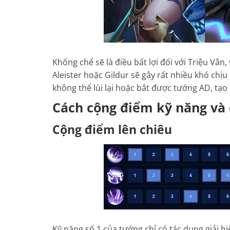
Khống chế sẽ là điều bất lợi đối với Triệu Vâ
Aleister hoặc Gildur sẽ gây rất nhiều khó chịu
không thể lùi lại hoặc bắt được tướng AD, tạo
Cách cộng điểm kỹ năng và 
Cộng điểm lên chiêu
Kỹ năng số 1 của tướng chỉ có tác dụng giải hi