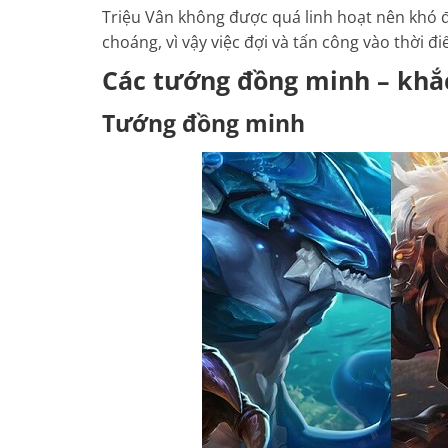
Triệu Vân không được quá linh hoạt nên khó đ
choáng, vì vậy việc đợi và tấn công vào thời đ
Các tướng đồng minh – khắc
Tướng đồng minh