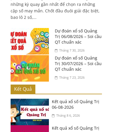
những kỳ quay gần nhất để chọn ra những
cặp số may mắn. Chốt đầu đuôi giải đặc biệt,
bao lô 2 số,...
Dự đoán xổ số Quảng
Trị 06/08/2026 – Soi cầu
QT chuẩn xác
Tháng 7 30, 2026
Dự đoán xổ số Quảng
Trị 30/07/2026 – Soi cầu
QT chuẩn xác
Tháng 7 23, 2026
Kết Quả
Kết quả xổ số Quảng Trị
06-08-2026
Tháng 8 6, 2026
Kết quả xổ số Quảng Trị