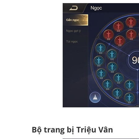
Bộ trang bị Triệu Vân