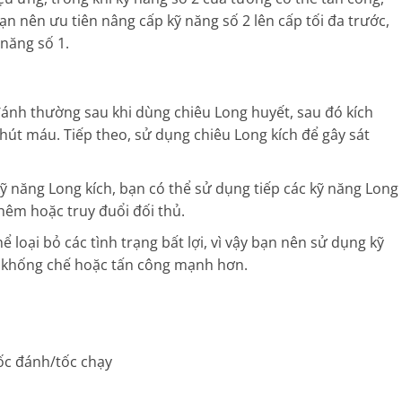
ạn nên ưu tiên nâng cấp kỹ năng số 2 lên cấp tối đa trước,
 năng số 1.
đánh thường sau khi dùng chiêu Long huyết, sau đó kích
hút máu. Tiếp theo, sử dụng chiêu Long kích để gây sát
ỹ năng Long kích, bạn có thể sử dụng tiếp các kỹ năng Long
hêm hoặc truy đuổi đối thủ.
 loại bỏ các tình trạng bất lợi, vì vậy bạn nên sử dụng kỹ
ị khống chế hoặc tấn công mạnh hơn.
́c đánh/tốc chạy