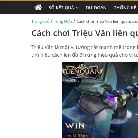
SỔ KẾT QUẢ
DỰ ĐOÁN
THỐNG KÊ
/
/
Trang chủ
Tổng Hợp
Cách chơi Triệu Vân liên quân, cá
Cách chơi Triệu Vân liên q
Triệu Vân là một vị tướng rất mạnh mẽ trong 
tìm hiểu cách lên đồ đi rừng hiệu quả cho vị 