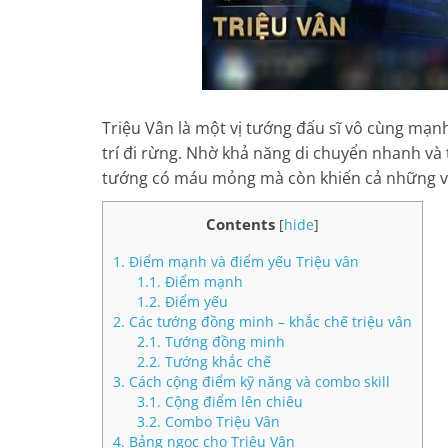
Triệu Vân là một vị tướng đấu sĩ vô cùng mạn
trí đi rừng. Nhờ khả năng di chuyển nhanh và 
tướng có máu mỏng mà còn khiến cả những vị t
Contents
[
hide
]
1.
Điểm mạnh và điểm yếu Triệu vân
1.1.
Điểm mạnh
1.2.
Điểm yếu
2.
Các tướng đồng minh – khắc chế triệu vân
2.1.
Tướng đồng minh
2.2.
Tướng khắc chế
3.
Cách cộng điểm kỹ năng và combo skill
3.1.
Cộng điểm lên chiêu
3.2.
Combo Triệu Vân
4.
Bảng ngọc cho Triệu Vân