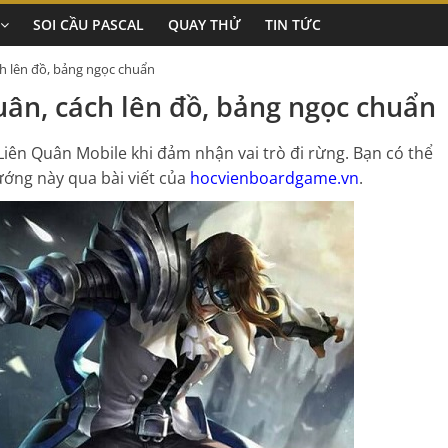
SOI CẦU PASCAL
QUAY THỬ
TIN TỨC
ch lên đồ, bảng ngọc chuẩn
uân, cách lên đồ, bảng ngọc chuẩn
Liên Quân Mobile khi đảm nhận vai trò đi rừng. Bạn có thể
tướng này qua bài viết của
hocvienboardgame.vn
.