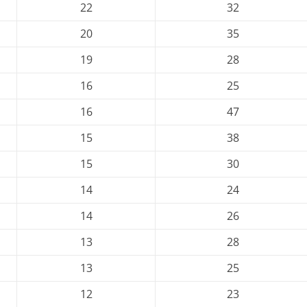
22
32
20
35
19
28
16
25
16
47
15
38
15
30
14
24
14
26
13
28
13
25
12
23