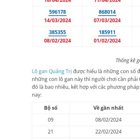
18/04/2024
11/04/2024
596178
868014
14/03/2024
07/03/2024
385355
185911
08/02/2024
01/02/2024
Thống kê gi
Lô gan
Quảng Trị
được hiểu là những con số đ
những con lô gan này thì người chơi cần phải 
đó là bao nhiêu, kết hợp với các phương pháp
nay:
Bộ số
Về gần nhất
09
08/02/2024
21
22/02/2024