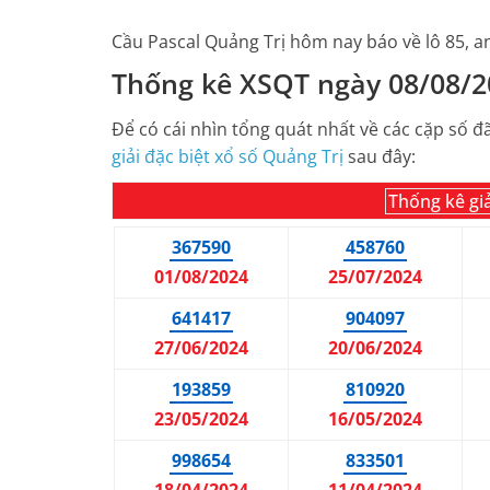
Cầu Pascal
Quảng Trị
hôm nay báo về lô 85, a
Thống kê
XSQT
ngày
08/08/2
Để có cái nhìn tổng quát nhất về các cặp số 
giải đặc biệt xổ số
Quảng Trị
sau đây:
Thống kê giả
367590
458760
01/08/2024
25/07/2024
641417
904097
27/06/2024
20/06/2024
193859
810920
23/05/2024
16/05/2024
998654
833501