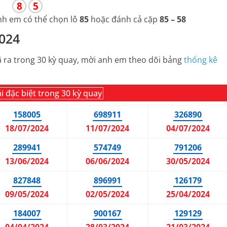
8
5
nh em có thể chọn lô
85
hoặc đánh cả cặp
85 – 58
024
đã ra trong 30 kỳ quay, mời anh em theo dõi bảng
thống kê
i đặc biệt trong 30 kỳ quay
158005
698911
326890
18/07/2024
11/07/2024
04/07/2024
289941
574749
791206
13/06/2024
06/06/2024
30/05/2024
827848
896991
126179
09/05/2024
02/05/2024
25/04/2024
184007
900167
129129