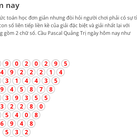
 nay
c toán học đơn giản nhưng đòi hỏi người chơi phải có sự t
n số liên tiếp liền kề của giải đặc biệt và giải nhất lại với
ng gồm 2 chữ số. Cầu Pascal
Quảng Trị
ngày hôm nay như
9
0
2
0
2
9
5
4
9
2
2
2
1
4
3
1
4
4
3
5
9
4
5
8
7
8
3
9
3
5
5
3
2
2
8
0
5
4
0
8
6
9
4
8
5
3
2