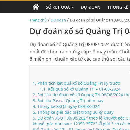
SỔ KẾT QUẢ
DỰ ĐOÁN
THỐNG KÊ
/
/
Trang chủ
Dự đoán
Dự đoán xổ số Quảng Trị 08/08/202
Dự đoán xổ số Quảng Trị 0
Dự đoán xổ số
Quảng Trị
08/08/2024
dựa trên
nhất để chọn ra những cặp số may mắn. Chốt đầu 
8 miễn phí, chuẩn xác từ các cao thủ soi cầu t
1.
Phân tích kết quả xổ số Quảng Trị kỳ trước
1.1.
Kết quả sổ xố Quảng Trị – 01-08-2024
2.
Soi cầu dự đoán xổ số Quảng Trị 08/08/2024 the
3.
Soi cầu Pascal Quảng Trị hôm nay
4.
Thống kê XSQT ngày 08/08/2024
5.
Thống kê giải đặc biệt trong 30 kỳ quay
6.
Dự đoán XSQT 08/08/2024 theo lô khuyết góc Giả
khuyết góc như sau: 12953 35723 Ở giải 3 có các bộ
thể đánh cặp 13 – 31 cho ngày hôm nay. Dự đoán 