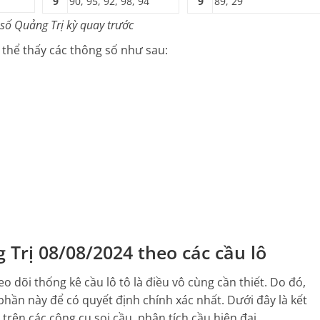
9
90, 95, 92, 98, 94
9
89, 29
 số
Quảng Trị
kỳ quay trước
 thể thấy các thông số như sau:
 Trị
08/08/2024
theo các cầu lô
eo dõi thống kê cầu lô tô là điều vô cùng cần thiết. Do đó,
 phần này để có quyết định chính xác nhất. Dưới đây là kết
rên các công cụ soi cầu, phân tích cầu hiện đại.