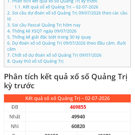
1.
Phân tích kết quả xổ số Quảng Trị kỳ trước
1.1.
Kết quả sổ xố Quảng Trị – 02-07-2026
2.
Soi cầu dự đoán xổ số Quảng Trị 09/07/2026 theo các cầu
lô
3.
Soi cầu Pascal Quảng Trị hôm nay
4.
Thống kê XSQT ngày 09/07/2026
5.
Thống kê giải đặc biệt trong 30 kỳ quay
6.
Dự đoán xổ số Quảng Trị 09/07/2026 theo đầu câm, đuôi
câm
7.
Chốt số dự đoán xổ số Quảng Trị 09/07/2026
8.
Quay thử xổ số Quảng Trị
Phân tích kết quả xổ số
Quảng Trị
kỳ trước
Kết quả sổ xố
Quảng Trị
– 02-07-2026
ĐB
469855
Nhất
49940
Nhì
60820