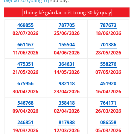
biệt xổ số
Quảng Trị
sau đây:
Thống kê giải đặc biệt trong 30 kỳ quay
469855
787705
787673
02/07/2026
25/06/2026
18/06/2026
661167
155504
701386
11/06/2026
04/06/2026
28/05/2026
475351
364631
558276
21/05/2026
14/05/2026
07/05/2026
675956
982118
451920
30/04/2026
23/04/2026
16/04/2026
546768
358418
764171
09/04/2026
02/04/2026
26/03/2026
246851
817938
086558
19/03/2026
12/03/2026
05/03/2026