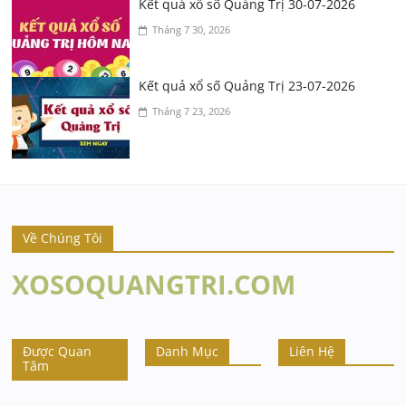
Kết quả xổ số Quảng Trị 30-07-2026
Tháng 7 30, 2026
Kết quả xổ số Quảng Trị 23-07-2026
Tháng 7 23, 2026
Về Chúng Tôi
XOSOQUANGTRI.COM
Được Quan
Danh Mục
Liên Hệ
Tâm