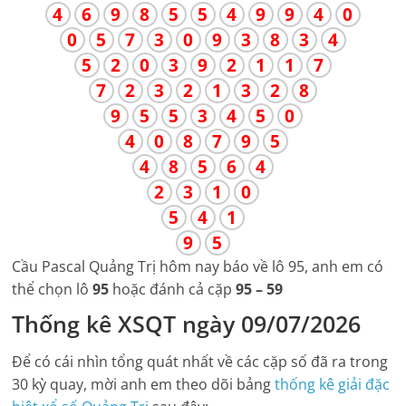
4
6
9
8
5
5
4
9
9
4
0
0
5
7
3
0
9
3
8
3
4
5
2
0
3
9
2
1
1
7
7
2
3
2
1
3
2
8
9
5
5
3
4
5
0
4
0
8
7
9
5
4
8
5
6
4
2
3
1
0
5
4
1
9
5
Cầu Pascal
Quảng Trị
hôm nay báo về lô 95, anh em có
thể chọn lô
95
hoặc đánh cả cặp
95 – 59
Thống kê
XSQT
ngày
09/07/2026
Để có cái nhìn tổng quát nhất về các cặp số đã ra trong
30 kỳ quay, mời anh em theo dõi bảng
thống kê giải đặc