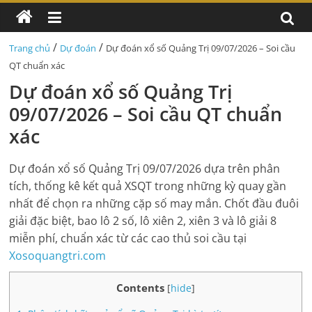
/
/
Trang chủ
Dự đoán
Dự đoán xổ số Quảng Trị 09/07/2026 – Soi cầu
QT chuẩn xác
Dự đoán xổ số Quảng Trị
09/07/2026 – Soi cầu QT chuẩn
xác
Dự đoán xổ số
Quảng Trị
09/07/2026
dựa trên phân
tích, thống kê kết quả
XSQT
trong những kỳ quay gần
nhất để chọn ra những cặp số may mắn. Chốt đầu đuôi
giải đặc biệt, bao lô 2 số, lô xiên 2, xiên 3 và lô giải 8
miễn phí, chuẩn xác từ các cao thủ soi cầu tại
Xosoquangtri.com
Contents
[
hide
]