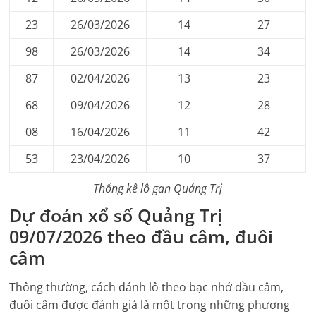
23
26/03/2026
14
27
98
26/03/2026
14
34
87
02/04/2026
13
23
68
09/04/2026
12
28
08
16/04/2026
11
42
53
23/04/2026
10
37
Thống kê lô gan
Quảng Trị
Dự đoán xổ số
Quảng Trị
09/07/2026
theo đầu câm, đuôi
câm
Thông thường, cách đánh lô theo bạc nhớ đầu câm,
đuôi câm được đánh giá là một trong những phương