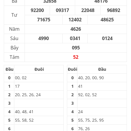
Ba
32658
48176
92200
09317
22048
96892
Tư
71675
12402
48625
Năm
4626
Sáu
4990
0341
0124
Bảy
095
Tám
52
Đầu
Đuôi
Đuôi
Đầu
0
00, 02
0
40, 20, 00, 90
1
17
1
41
2
20, 25, 26, 24
2
92, 02, 52
3
3
4
40, 48, 41
4
24
5
55, 58, 52
5
55, 75, 25, 95
6
6
76, 26