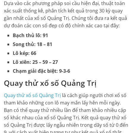
Dựa vào các phương pháp soi cầu hiện đại, thuật toán
xác suất thống kê, phân tích kết quả trong 30 kỳ quay
gần nhất của xổ số
Quảng Trị
. Chúng tôi đưa ra kết quả
dự đoán các con số đẹp có độ chính xác cao tại đây:
Bạch thủ lô: 91
Song thủ: 18 – 81
Lô kép: 66
Lô xiên: 25 – 59 – 27
Chạm giải đặc biệt: 9-3-6
Quay thử xổ số
Quảng Trị
Quay thử xổ số
Quảng Trị
là cách giúp người chơi xổ số
tham khảo những con lô may mắn lấy hên mỗi ngày.
Bạn có thể quay thử nhiều lần để tham khảo nhiều cặp
số khác nhau của xổ số
Quảng Trị
. Kết quả quay thử xổ
số
Quảng Trị
được lấy ngẫu nhiên trong dãy số từ 0 đến
9, với cách xuất hiện tương tự như kết quả xổ số thật.