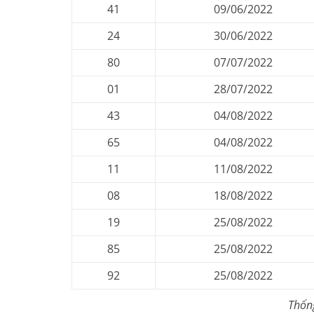
41
09/06/2022
24
30/06/2022
80
07/07/2022
01
28/07/2022
43
04/08/2022
65
04/08/2022
11
11/08/2022
08
18/08/2022
19
25/08/2022
85
25/08/2022
92
25/08/2022
Thốn