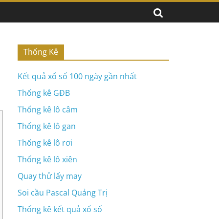
Thống Kê
Kết quả xổ số 100 ngày gần nhất
Thống kê GĐB
Thống kê lô câm
Thống kê lô gan
Thống kê lô rơi
Thống kê lô xiên
Quay thử lấy may
Soi cầu Pascal Quảng Trị
Thống kê kết quả xổ số