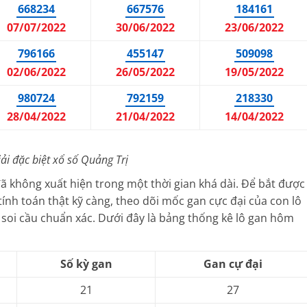
668234
667576
184161
07/07/2022
30/06/2022
23/06/2022
796166
455147
509098
02/06/2022
26/05/2022
19/05/2022
980724
792159
218330
28/04/2022
21/04/2022
14/04/2022
ải đặc biệt xổ số
Quảng Trị
ã không xuất hiện trong một thời gian khá dài. Để bắt được
tính toán thật kỹ càng, theo dõi mốc gan cực đại của con lô
 soi cầu chuẩn xác. Dưới đây là bảng thống kê lô gan hôm
Số kỳ gan
Gan cự đại
21
27