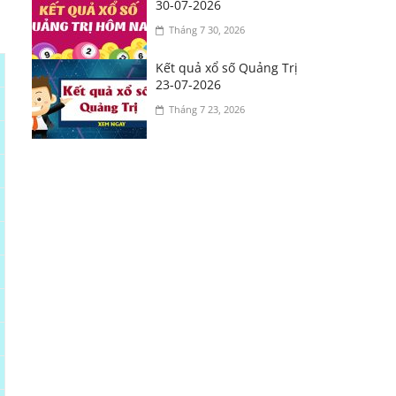
30-07-2026
Tháng 7 30, 2026
Kết quả xổ số Quảng Trị
23-07-2026
Tháng 7 23, 2026