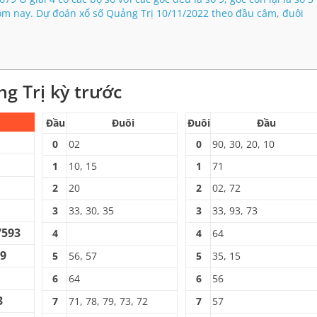
ôm nay. Dự đoán xổ số Quảng Trị 10/11/2022 theo đầu câm, đuôi
g Trị
kỳ trước
Đầu
Đuôi
Đuôi
Đầu
0
02
0
90, 30, 20, 10
1
10, 15
1
71
2
20
2
02, 72
3
33, 30, 35
3
33, 93, 73
7593
4
4
64
9
5
56, 57
5
35, 15
6
64
6
56
3
7
71, 78, 79, 73, 72
7
57