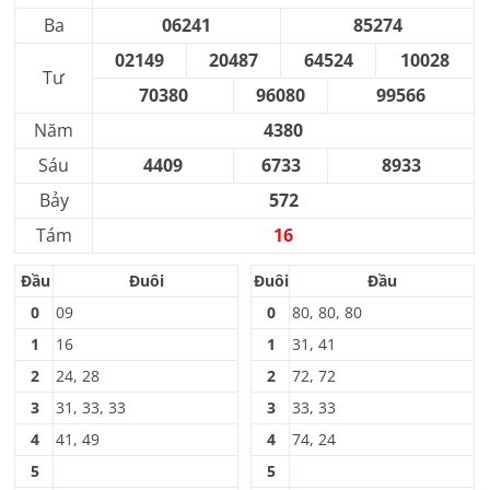
Ba
06241
85274
02149
20487
64524
10028
Tư
70380
96080
99566
Năm
4380
Sáu
4409
6733
8933
Bảy
572
Tám
16
Đầu
Đuôi
Đuôi
Đầu
0
09
0
80, 80, 80
1
16
1
31, 41
2
24, 28
2
72, 72
3
31, 33, 33
3
33, 33
4
41, 49
4
74, 24
5
5