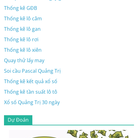
Thống kê GĐB
Thống kê lô câm
Thống kê lô gan
Thống kê lô rơi
Thống kê lô xiên
Quay thử lấy may
Soi cầu Pascal Quảng Trị
Thống kê kết quả xổ số
Thống kê tần suất lô tô
Xổ số Quảng Trị 30 ngày
Dự Đoán