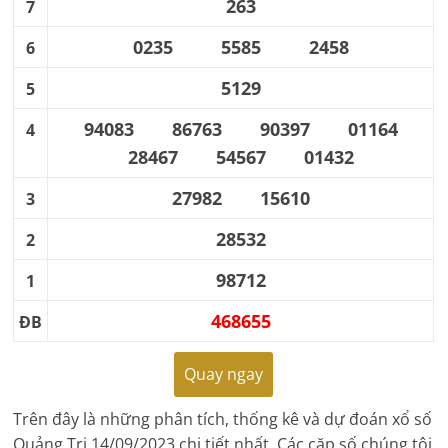
263
7
0235
5585
2458
6
5129
5
94083
86763
90397
01164
4
28467
54567
01432
27982
15610
3
28532
2
98712
1
468655
ĐB
Quay ngay
Trên đây là những phân tích, thống kê và dự đoán xổ số
Quảng Trị
14/09/2023
chi tiết nhất. Các cặp số chúng tôi