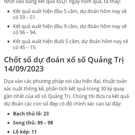
Nhìn vào bảng kết quả
XSQT
ngày hôm qua, ta thấy:
Kết quả xuất hiện đầu 5 câm, dự đoán hôm nay sẽ
có 59 – 51.
Kết quả xuất hiện đầu 9 câm, dự đoán hôm nay sẽ
có 96 – 94.
Kết quả xuất hiện đuôi 5 câm, dự đoán hôm nay sẽ
có 45 – 15.
Chốt số dự đoán xổ số
Quảng Trị
14/09/2023
Dựa vào các phương pháp soi cầu hiện đại, thuật toán
xác suất thống kê, phân tích kết quả trong 30 kỳ quay
gần nhất của xổ số
Quảng Trị
. Chúng tôi đưa ra kết quả
dự đoán các con số đẹp có độ chính xác cao tại đây:
Bạch thủ lô: 23
Song thủ: 89 – 98
Lô kép: 11