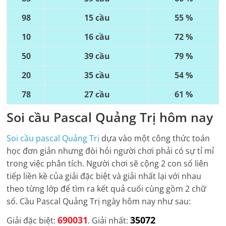
98
15 cầu
55 %
10
16 cầu
72 %
50
39 cầu
79 %
20
35 cầu
54 %
78
27 cầu
61 %
Soi cầu Pascal
Quảng Trị
hôm nay
Soi cầu pascal
Quảng Trị
dựa vào một công thức toán
học đơn giản nhưng đòi hỏi người chơi phải có sự tỉ mỉ
trong việc phân tích. Người chơi sẽ cộng 2 con số liên
tiếp liền kề của giải đặc biệt và giải nhất lại với nhau
theo từng lớp để tìm ra kết quả cuối cùng gồm 2 chữ
số. Cầu Pascal
Quảng Trị
ngày hôm nay như sau:
690031
35072
Giải đặc biệt:
. Giải nhất: