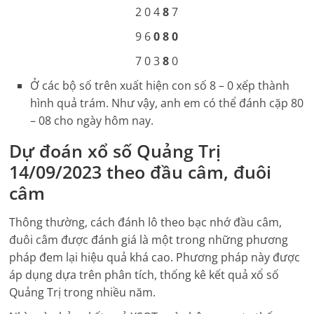
2
0
4
8
7
9
6
0
8
0
7
0
3
8
0
Ở các bộ số trên xuất hiện con số 8 – 0 xếp thành
hình quả trám. Như vậy, anh em có thể đánh cặp 80
– 08 cho ngày hôm nay.
Dự đoán xổ số
Quảng Trị
14/09/2023
theo đầu câm, đuôi
câm
Thông thường, cách đánh lô theo bạc nhớ đầu câm,
đuôi câm được đánh giá là một trong những phương
pháp đem lại hiệu quả khá cao. Phương pháp này được
áp dụng dựa trên phân tích, thống kê kết quả xổ số
Quảng Trị
trong nhiều năm.