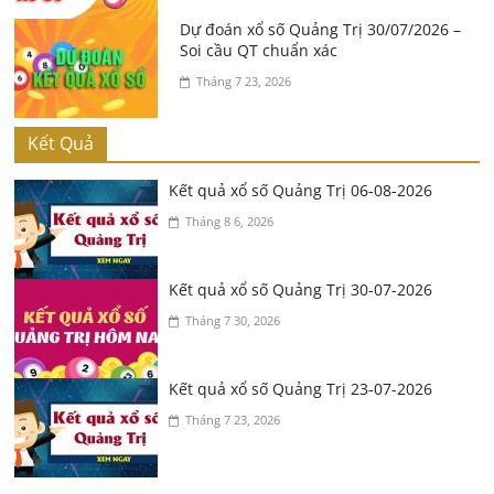
Dự đoán xổ số Quảng Trị 30/07/2026 –
Soi cầu QT chuẩn xác
Tháng 7 23, 2026
Kết Quả
Kết quả xổ số Quảng Trị 06-08-2026
Tháng 8 6, 2026
Kết quả xổ số Quảng Trị 30-07-2026
Tháng 7 30, 2026
Kết quả xổ số Quảng Trị 23-07-2026
Tháng 7 23, 2026