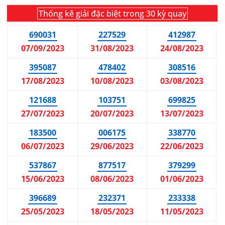
Thống kê giải đặc biệt trong 30 kỳ quay
690031
227529
412987
07/09/2023
31/08/2023
24/08/2023
395087
478402
308516
17/08/2023
10/08/2023
03/08/2023
121688
103751
699825
27/07/2023
20/07/2023
13/07/2023
183500
006175
338770
06/07/2023
29/06/2023
22/06/2023
537867
877517
379299
15/06/2023
08/06/2023
01/06/2023
396689
232371
233338
25/05/2023
18/05/2023
11/05/2023