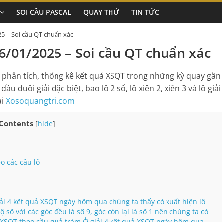
SOI CẦU PASCAL
QUAY THỬ
TIN TỨC
5 – Soi cầu QT chuẩn xác
6/01/2025 – Soi cầu QT chuẩn xác
 phân tích, thống kê kết quả
XSQT
trong những kỳ quay gần
đuôi giải đặc biệt, bao lô 2 số, lô xiên 2, xiên 3 và lô giải
ại
Xosoquangtri.com
Contents
[
hide
]
o các cầu lô
i 4 kết quả XSQT ngày hôm qua chúng ta thấy có xuất hiện lô
 số với các góc đều là số 9, góc còn lại là số 1 nên chúng ta có
 XSQT theo cầu quả trám Ở giải 4 kết quả XSQT ngày hôm qua