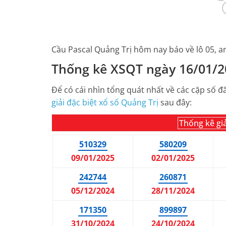
Cầu Pascal
Quảng Trị
hôm nay báo về lô 05, a
Thống kê
XSQT
ngày
16/01/2
Để có cái nhìn tổng quát nhất về các cặp số 
giải đặc biệt xổ số
Quảng Trị
sau đây:
Thống kê giả
510329
580209
09/01/2025
02/01/2025
242744
260871
05/12/2024
28/11/2024
171350
899897
31/10/2024
24/10/2024