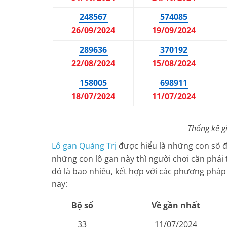
248567
574085
26/09/2024
19/09/2024
289636
370192
22/08/2024
15/08/2024
158005
698911
18/07/2024
11/07/2024
Thống kê gi
Lô gan
Quảng Trị
được hiểu là những con số đ
những con lô gan này thì người chơi cần phải 
đó là bao nhiêu, kết hợp với các phương pháp
nay:
Bộ số
Về gần nhất
33
11/07/2024