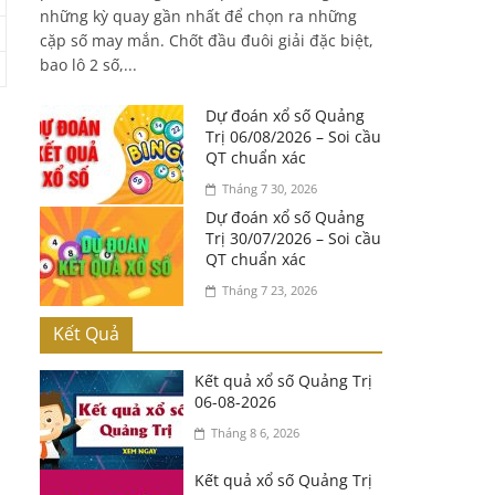
những kỳ quay gần nhất để chọn ra những
cặp số may mắn. Chốt đầu đuôi giải đặc biệt,
bao lô 2 số,...
Dự đoán xổ số Quảng
Trị 06/08/2026 – Soi cầu
QT chuẩn xác
Tháng 7 30, 2026
Dự đoán xổ số Quảng
Trị 30/07/2026 – Soi cầu
QT chuẩn xác
Tháng 7 23, 2026
Kết Quả
Kết quả xổ số Quảng Trị
06-08-2026
Tháng 8 6, 2026
Kết quả xổ số Quảng Trị