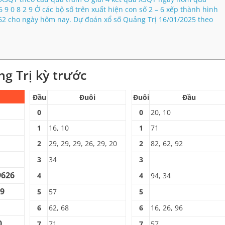
6 9 0 8 2 9 Ở các bộ số trên xuất hiện con số 2 – 6 xếp thành hình
62 cho ngày hôm nay. Dự đoán xổ số Quảng Trị 16/01/2025 theo
g Trị
kỳ trước
Đầu
Đuôi
Đuôi
Đầu
0
0
20, 10
1
16, 10
1
71
2
29, 29, 29, 26, 29, 20
2
82, 62, 92
3
34
3
9626
4
4
94, 34
9
5
57
5
6
62, 68
6
16, 26, 96
0
7
71
7
57