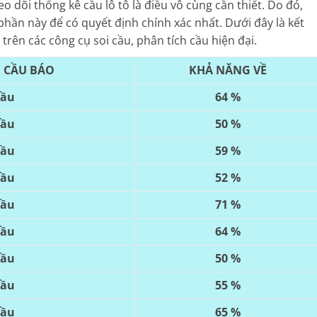
eo dõi thống kê cầu lô tô là điều vô cùng cần thiết. Do đó,
 phần này để có quyết định chính xác nhất. Dưới đây là kết
rên các công cụ soi cầu, phân tích cầu hiện đại.
 CẦU BÁO
KHẢ NĂNG VỀ
cầu
64 %
cầu
50 %
cầu
59 %
cầu
52 %
cầu
71 %
cầu
64 %
cầu
50 %
cầu
55 %
cầu
65 %