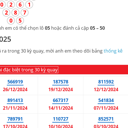
0
2
6
1
2
8
7
0
5
nh em có thể chọn lô
05
hoặc đánh cả cặp
05 – 50
025
đã ra trong 30 kỳ quay, mời anh em theo dõi bảng
thống kê
i đặc biệt trong 30 kỳ quay
566919
187578
811592
26/12/2024
19/12/2024
12/12/2024
891413
667317
541834
21/11/2024
14/11/2024
07/11/2024
789791
110727
852571
17/10/2024
10/10/2024
03/10/2024