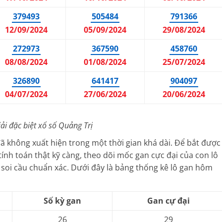
379493
505484
791366
12/09/2024
05/09/2024
29/08/2024
272973
367590
458760
08/08/2024
01/08/2024
25/07/2024
326890
641417
904097
04/07/2024
27/06/2024
20/06/2024
ải đặc biệt xổ số
Quảng Trị
ã không xuất hiện trong một thời gian khá dài. Để bắt được
tính toán thật kỹ càng, theo dõi mốc gan cực đại của con lô
 soi cầu chuẩn xác. Dưới đây là bảng thống kê lô gan hôm
Số kỳ gan
Gan cự đại
26
29