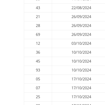
43
22/08/2024
21
26/09/2024
28
26/09/2024
69
26/09/2024
12
03/10/2024
36
10/10/2024
45
10/10/2024
93
10/10/2024
05
17/10/2024
07
17/10/2024
25
17/10/2024