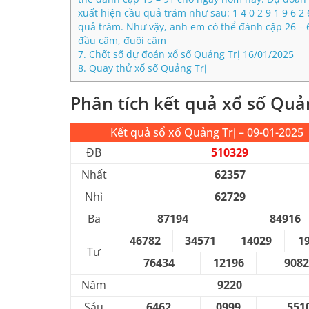
xuất hiện cầu quả trám như sau: 1 4 0 2 9 1 9 6 2 
quả trám. Như vậy, anh em có thể đánh cặp 26 – 
đầu câm, đuôi câm
7.
Chốt số dự đoán xổ số Quảng Trị 16/01/2025
8.
Quay thử xổ số Quảng Trị
Phân tích kết quả xổ số
Quản
Kết quả sổ xố
Quảng Trị
– 09-01-2025
ĐB
510329
Nhất
62357
Nhì
62729
Ba
87194
84916
46782
34571
14029
1
Tư
76434
12196
9082
Năm
9220
Sáu
6462
0999
551