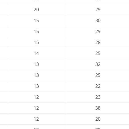
20
29
15
30
15
29
15
28
14
25
13
32
13
25
13
22
12
23
12
38
12
20