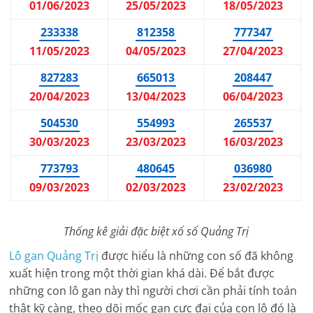
01/06/2023
25/05/2023
18/05/2023
233338
812358
777347
11/05/2023
04/05/2023
27/04/2023
827283
665013
208447
20/04/2023
13/04/2023
06/04/2023
504530
554993
265537
30/03/2023
23/03/2023
16/03/2023
773793
480645
036980
09/03/2023
02/03/2023
23/02/2023
Thống kê giải đặc biệt xổ số
Quảng Trị
Lô gan
Quảng Trị
được hiểu là những con số đã không
xuất hiện trong một thời gian khá dài. Để bắt được
những con lô gan này thì người chơi cần phải tính toán
thật kỹ càng, theo dõi mốc gan cực đại của con lô đó là