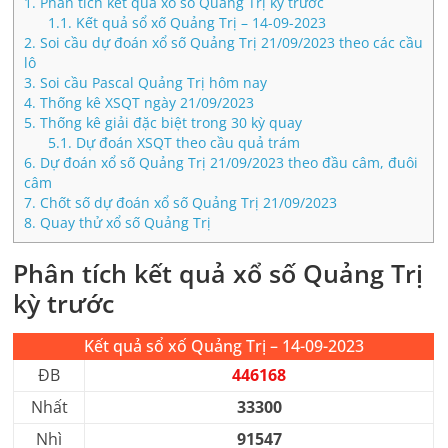
1.
Phân tích kết quả xổ số Quảng Trị kỳ trước
1.1.
Kết quả sổ xố Quảng Trị – 14-09-2023
2.
Soi cầu dự đoán xổ số Quảng Trị 21/09/2023 theo các cầu
lô
3.
Soi cầu Pascal Quảng Trị hôm nay
4.
Thống kê XSQT ngày 21/09/2023
5.
Thống kê giải đặc biệt trong 30 kỳ quay
5.1.
Dự đoán XSQT theo cầu quả trám
6.
Dự đoán xổ số Quảng Trị 21/09/2023 theo đầu câm, đuôi
câm
7.
Chốt số dự đoán xổ số Quảng Trị 21/09/2023
8.
Quay thử xổ số Quảng Trị
Phân tích kết quả xổ số
Quảng Trị
kỳ trước
Kết quả sổ xố
Quảng Trị
– 14-09-2023
ĐB
446168
Nhất
33300
Nhì
91547