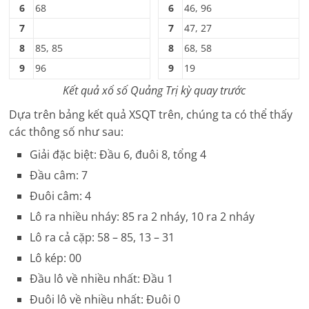
6
68
6
46, 96
7
7
47, 27
8
85, 85
8
68, 58
9
96
9
19
Kết quả xổ số
Quảng Trị
kỳ quay trước
Dựa trên bảng kết quả
XSQT
trên, chúng ta có thể thấy
các thông số như sau:
Giải đặc biệt: Đầu 6, đuôi 8, tổng 4
Đầu câm: 7
Đuôi câm: 4
Lô ra nhiều nháy: 85 ra 2 nháy, 10 ra 2 nháy
Lô ra cả cặp: 58 – 85, 13 – 31
Lô kép: 00
Đầu lô về nhiều nhất: Đầu 1
Đuôi lô về nhiều nhất: Đuôi 0