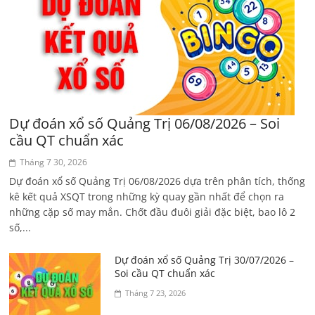
Dự đoán xổ số Quảng Trị 06/08/2026 – Soi
cầu QT chuẩn xác
Tháng 7 30, 2026
Dự đoán xổ số Quảng Trị 06/08/2026 dựa trên phân tích, thống
kê kết quả XSQT trong những kỳ quay gần nhất để chọn ra
những cặp số may mắn. Chốt đầu đuôi giải đặc biệt, bao lô 2
số,...
Dự đoán xổ số Quảng Trị 30/07/2026 –
Soi cầu QT chuẩn xác
Tháng 7 23, 2026