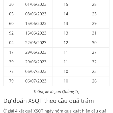
30
01/06/2023
15
28
05
08/06/2023
14
23
60
15/06/2023
13
29
92
15/06/2023
13
31
04
22/06/2023
12
30
17
29/06/2023
11
27
39
29/06/2023
11
32
77
06/07/2023
10
23
79
06/07/2023
10
26
Thống kê lô gan
Quảng Trị
Dự đoán
XSQT
theo cầu quả trám
Ở giải 4 kết quả
XSQT
ngày hôm qua xuất hiện cầu quả