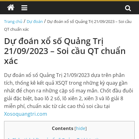
/
/
Trang chủ
Dự đoán
Dự đoán xổ số Quảng Trị 21/09/2023 – Soi cầu
QT chuẩn xác
Dự đoán xổ số Quảng Trị
21/09/2023 – Soi cầu QT chuẩn
xác
Dự đoán xổ số
Quảng Trị
21/09/2023
dựa trên phân
tích, thống kê kết quả
XSQT
trong những kỳ quay gần
nhất để chọn ra những cặp số may mắn. Chốt đầu đuôi
giải đặc biệt, bao lô 2 số, lô xiên 2, xiên 3 và lô giải 8
miễn phí, chuẩn xác từ các cao thủ soi cầu tại
Xosoquangtri.com
Contents
[
hide
]