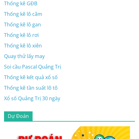
Thống kê GĐB
Thống kê lô câm
Thống kê lô gan
Thống kê lô rơi
Thống kê lô xiên
Quay thử lấy may
Soi cầu Pascal Quảng Trị
Thống kê kết quả xổ số
Thống kê tần suất lô tô
Xổ số Quảng Trị 30 ngày
Dự Đoán