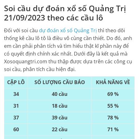
Soi cầu dự đoán xổ số
Quảng Trị
21/09/2023
theo các cầu lô
Đối với soi cầu
dự đoán xổ số
Quảng Trị
thì theo dõi
thống kê cầu lô tô là điều vô cùng cần thiết. Do đó, anh
em cần phải phân tích và tìm hiểu thật kĩ phần này để
có quyết định chính xác nhất. Dưới đây là kết quả mà
Xosoquangtri.com
thu thập được dựa trên các công cụ
soi cầu, phân tích cầu hiện đại.
CẶP LÔ
SỐ LƯỢNG CẦU BÁO
KHẢ NĂNG VỀ
34
40 cầu
69 %
31
18 cầu
55 %
37
39 cầu
78 %
60
22 cầu
71 %