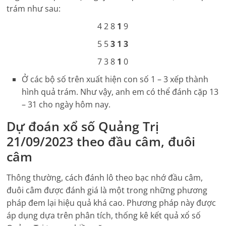
trám như sau:
4
2
8
1
9
5
5
3
1
3
7
3
8
1
0
Ở các bộ số trên xuất hiện con số 1 – 3 xếp thành
hình quả trám. Như vậy, anh em có thể đánh cặp 13
– 31 cho ngày hôm nay.
Dự đoán xổ số
Quảng Trị
21/09/2023
theo đầu câm, đuôi
câm
Thông thường, cách đánh lô theo bạc nhớ đầu câm,
đuôi câm được đánh giá là một trong những phương
pháp đem lại hiệu quả khá cao. Phương pháp này được
áp dụng dựa trên phân tích, thống kê kết quả xổ số