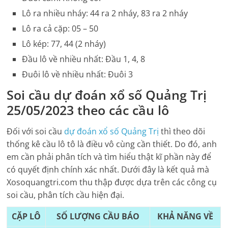
Lô ra nhiều nháy: 44 ra 2 nháy, 83 ra 2 nháy
Lô ra cả cặp: 05 – 50
Lô kép: 77, 44 (2 nháy)
Đầu lô về nhiều nhất: Đầu 1, 4, 8
Đuôi lô về nhiều nhất: Đuôi 3
Soi cầu dự đoán xổ số
Quảng Trị
25/05/2023
theo các cầu lô
Đối với soi cầu
dự đoán xổ số
Quảng Trị
thì theo dõi
thống kê cầu lô tô là điều vô cùng cần thiết. Do đó, anh
em cần phải phân tích và tìm hiểu thật kĩ phần này để
có quyết định chính xác nhất. Dưới đây là kết quả mà
Xosoquangtri.com
thu thập được dựa trên các công cụ
soi cầu, phân tích cầu hiện đại.
CẶP LÔ
SỐ LƯỢNG CẦU BÁO
KHẢ NĂNG VỀ