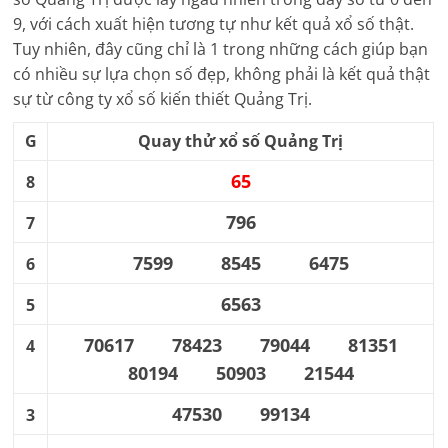
9, với cách xuất hiện tương tự như kết quả xổ số thật.
Tuy nhiên, đây cũng chỉ là 1 trong những cách giúp bạn
có nhiều sự lựa chọn số đẹp, không phải là kết quả thật
sự từ công ty xổ số kiến thiết
Quảng Trị
.
G
Quay thử xổ số
Quảng Trị
65
8
796
7
7599
8545
6475
6
6563
5
70617
78423
79044
81351
4
80194
50903
21544
47530
99134
3