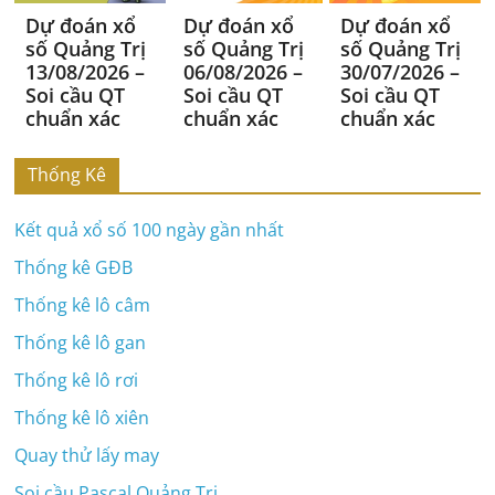
Dự đoán xổ
Dự đoán xổ
Dự đoán xổ
số Quảng Trị
số Quảng Trị
số Quảng Trị
13/08/2026 –
06/08/2026 –
30/07/2026 –
Soi cầu QT
Soi cầu QT
Soi cầu QT
chuẩn xác
chuẩn xác
chuẩn xác
Thống Kê
Kết quả xổ số 100 ngày gần nhất
Thống kê GĐB
Thống kê lô câm
Thống kê lô gan
Thống kê lô rơi
Thống kê lô xiên
Quay thử lấy may
Soi cầu Pascal Quảng Trị