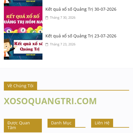
Kết quả xổ số Quảng Trị 30-07-2026
Tháng 7 30, 2026
Kết quả xổ số Quảng Trị 23-07-2026
Tháng 7 23, 2026
Về Chúng Tôi
XOSOQUANGTRI.COM
Được Quan
Danh Mục
Liên Hệ
Tâm