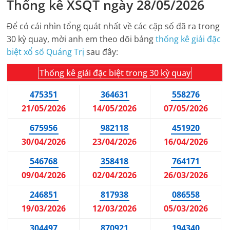
Thống kê
XSQT
ngày
28/05/2026
Để có cái nhìn tổng quát nhất về các cặp số đã ra trong
30 kỳ quay, mời anh em theo dõi bảng
thống kê giải đặc
biệt xổ số
Quảng Trị
sau đây:
Thống kê giải đặc biệt trong 30 kỳ quay
475351
364631
558276
21/05/2026
14/05/2026
07/05/2026
675956
982118
451920
30/04/2026
23/04/2026
16/04/2026
546768
358418
764171
09/04/2026
02/04/2026
26/03/2026
246851
817938
086558
19/03/2026
12/03/2026
05/03/2026
304497
870921
194340