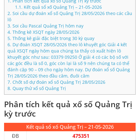
1.
Phân tích kết quả xổ số Quảng Trị kỳ trước
1.1.
Kết quả sổ xố Quảng Trị – 21-05-2026
2.
Soi cầu dự đoán xổ số Quảng Trị 28/05/2026 theo các cầu
lô
3.
Soi cầu Pascal Quảng Trị hôm nay
4.
Thống kê XSQT ngày 28/05/2026
5.
Thống kê giải đặc biệt trong 30 kỳ quay
6.
Dự đoán XSQT 28/05/2026 theo lô khuyết góc Giải 4 kết
quả XSQT ngày hôm qua chúng ta thấy có xuất hiện lô
khuyết góc như sau: 03379 09250 Ở giải 4 có các bộ số với
các góc đều là số 0, góc còn lại là số 9 nên chúng ta có thể
đánh cặp 90 – 09 cho ngày hôm nay. Dự đoán xổ số Quảng
Trị 28/05/2026 theo đầu câm, đuôi câm
7.
Chốt số dự đoán xổ số Quảng Trị 28/05/2026
8.
Quay thử xổ số Quảng Trị
Phân tích kết quả xổ số
Quảng Trị
kỳ trước
Kết quả sổ xố
Quảng Trị
– 21-05-2026
ĐB
475351