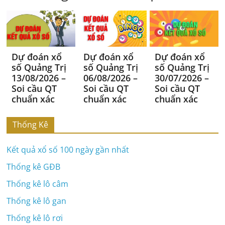
Dự đoán xổ
Dự đoán xổ
Dự đoán xổ
số Quảng Trị
số Quảng Trị
số Quảng Trị
13/08/2026 –
06/08/2026 –
30/07/2026 –
Soi cầu QT
Soi cầu QT
Soi cầu QT
chuẩn xác
chuẩn xác
chuẩn xác
Thống Kê
Kết quả xổ số 100 ngày gần nhất
Thống kê GĐB
Thống kê lô câm
Thống kê lô gan
Thống kê lô rơi