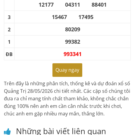
12177
04311
88401
15467
17495
3
80209
2
99382
1
993341
ĐB
Quay ngay
Trên đây là những phân tích, thống kê và dự đoán xổ số
Quảng Trị
28/05/2026
chi tiết nhất. Các cặp số chúng tôi
đưa ra chỉ mang tính chất tham khảo, không chắc chắn
đúng 100% nên anh em cần cân nhắc trước khi chơi,
chúc anh em gặp nhiều may mắn, thắng lớn.
Những bài viết liên quan