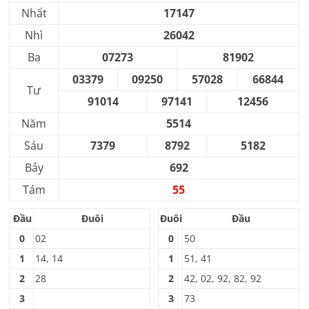
Nhất
17147
Nhì
26042
Ba
07273
81902
03379
09250
57028
66844
Tư
91014
97141
12456
Năm
5514
Sáu
7379
8792
5182
Bảy
692
Tám
55
Đầu
Đuôi
Đuôi
Đầu
0
02
0
50
1
14, 14
1
51, 41
2
28
2
42, 02, 92, 82, 92
3
3
73