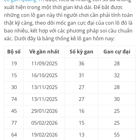
xuất hiện trong một thời gian khá dài. Để bắt được
những con lô gan này thì người chơi cần phải tính toán
thật kỹ càng, theo dõi mốc gan cực đại của con lô đó là
bao nhiêu, kết hợp với các phương pháp soi cầu chuẩn
xác. Dưới đây là bảng thống kê lô gan hôm nay:
Bộ số
Về gần nhất
Số kỳ gan
Gan cự đại
19
11/09/2025
36
28
15
16/10/2025
31
32
30
13/11/2025
27
28
74
13/11/2025
27
30
45
29/01/2026
16
25
77
05/02/2026
15
25
64
19/02/2026
13
55