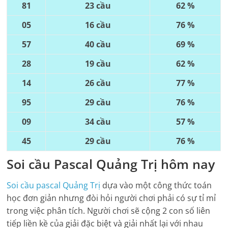
81
23 cầu
62 %
05
16 cầu
76 %
57
40 cầu
69 %
28
19 cầu
62 %
14
26 cầu
77 %
95
29 cầu
76 %
09
34 cầu
57 %
45
29 cầu
76 %
Soi cầu Pascal
Quảng Trị
hôm nay
Soi cầu pascal
Quảng Trị
dựa vào một công thức toán
học đơn giản nhưng đòi hỏi người chơi phải có sự tỉ mỉ
trong việc phân tích. Người chơi sẽ cộng 2 con số liên
tiếp liền kề của giải đặc biệt và giải nhất lại với nhau