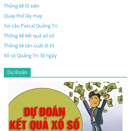
Thống kê lô xiên
Quay thử lấy may
Soi cầu Pascal Quảng Trị
Thống kê kết quả xổ số
Thống kê tần suất lô tô
Xổ số Quảng Trị 30 ngày
Dự Đoán