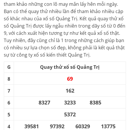
tham khảo những con lô may mắn lấy hên mỗi ngày.
Bạn có thể quay thử nhiều lần để tham khảo nhiều cặp
số khác nhau của xổ số
Quảng Trị
. Kết quả quay thử xổ
số
Quảng Trị
được lấy ngẫu nhiên trong dãy số từ 0 đến
9, với cách xuất hiện tương tự như kết quả xổ số thật.
Tuy nhiên, đây cũng chỉ là 1 trong những cách giúp bạn
có nhiều sự lựa chọn số đẹp, không phải là kết quả thật
sự từ công ty xổ số kiến thiết
Quảng Trị
.
G
Quay thử xổ số
Quảng Trị
69
8
162
7
8327
3233
8385
6
5372
5
39581
97392
60329
13775
4