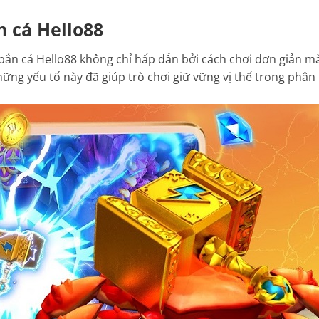
 cá Hello88
bắn cá Hello88 không chỉ hấp dẫn bởi cách chơi đơn giản m
ững yếu tố này đã giúp trò chơi giữ vững vị thế trong phân