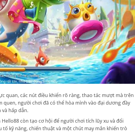
ực quan, các nút điều khiển rõ ràng, thao tác mượt mà trên
làm quen, người chơi đã có thể hòa mình vào đại dương đầy
 và hấp dẫn.
 Hello88 còn tạo cơ hội để người chơi tích lũy xu và đổi
ếu tố kỹ năng, chiến thuật và một chút may mắn khiến trò