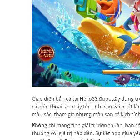
Giao diện bắn cá tại Hello88 được xây dựng tr
cả điện thoại lẫn máy tính. Chỉ cần vài phút 
màu sắc, tham gia những màn săn cá kịch tính
Không chỉ mang tính giải trí đơn thuần, bắn cá
thưởng với giá trị hấp dẫn. Sự kết hợp giữa y