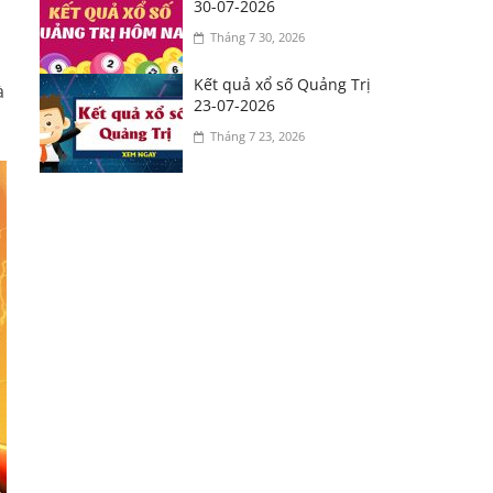
30-07-2026
Tháng 7 30, 2026
Kết quả xổ số Quảng Trị
à
23-07-2026
Tháng 7 23, 2026