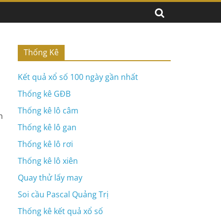
Thống Kê
Kết quả xổ số 100 ngày gần nhất
Thống kê GĐB
Thống kê lô câm
n
Thống kê lô gan
Thống kê lô rơi
Thống kê lô xiên
Quay thử lấy may
Soi cầu Pascal Quảng Trị
Thống kê kết quả xổ số