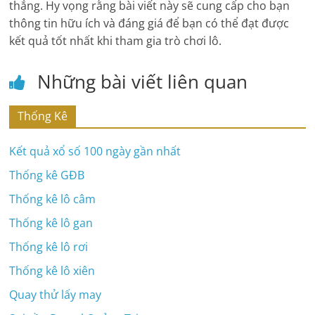
thắng. Hy vọng rằng bài viết này sẽ cung cấp cho bạn
thông tin hữu ích và đáng giá để bạn có thể đạt được
kết quả tốt nhất khi tham gia trò chơi lô.
Những bài viết liên quan
Thống Kê
Kết quả xổ số 100 ngày gần nhất
Thống kê GĐB
Thống kê lô câm
Thống kê lô gan
Thống kê lô rơi
Thống kê lô xiên
Quay thử lấy may