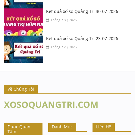
Kết quả xổ số Quảng Trị 30-07-2026
Tháng 7 30, 2026
Kết quả xổ số Quảng Trị 23-07-2026
Tháng 7 23, 2026
Về Chúng Tôi
XOSOQUANGTRI.COM
Được Quan
Danh Mục
Liên Hệ
Tâm