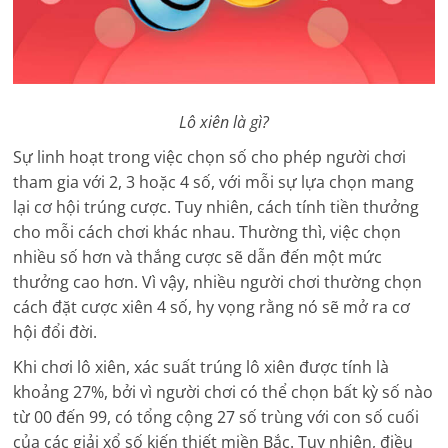
Lô xiên là gì?
Sự linh hoạt trong việc chọn số cho phép người chơi
tham gia với 2, 3 hoặc 4 số, với mỗi sự lựa chọn mang
lại cơ hội trúng cược. Tuy nhiên, cách tính tiền thưởng
cho mỗi cách chơi khác nhau. Thường thì, việc chọn
nhiều số hơn và thắng cược sẽ dẫn đến một mức
thưởng cao hơn. Vì vậy, nhiều người chơi thường chọn
cách đặt cược xiên 4 số, hy vọng rằng nó sẽ mở ra cơ
hội đổi đời.
Khi chơi lô xiên, xác suất trúng lô xiên được tính là
khoảng 27%, bởi vì người chơi có thể chọn bất kỳ số nào
từ 00 đến 99, có tổng cộng 27 số trùng với con số cuối
của các giải xổ số kiến thiết miền Bắc. Tuy nhiên, điều