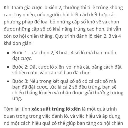
Khi tham gia cược lô xiên 2, thường thì tỉ lệ trúng không
cao. Tuy nhiên, nếu người chơi biết cách kết hợp các
phương pháp để loại bỏ những cặp số khó về và chọn
được những cặp số có khả năng trúng cao hơn, thì vẫn
còn cơ hội chiến thắng. Quy trình đánh lô xiên 2, 3 và 4
khá đơn giản:
Bước 1: Lựa chọn 2, 3 hoặc 4 số lô mà bạn muốn
đặt cược.
Bước 2: Đặt cược lô xiên với nhà cái, bằng cách đặt
số tiền cược vào cặp số bạn đã chọn.
Bước 3: Nếu trong kết quả xổ số có cả các số mà
bạn đã đặt cược, tức là cả 2 số đều trúng, bạn sẽ
chiến thắng lô xiên và nhận được giải thưởng tương
ứng.
Tóm lại, tính
xác suất trúng lô xiên
là một quá trình
quan trọng trong việc đánh lô, và việc hiểu và áp dụng
nó một cách hiệu quả có thể giúp bạn tăng cơ hội chiến