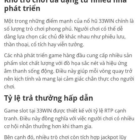
phát triển
Một trong những điểm mạnh của nổ hũ 33WIN chính là
số lượng trò chơi phong phú. Người chơi có thể dễ
dàng lựa chọn các chủ đề khác nhau như phiêu lưu,
thần thoại, cổ tích hay viễn tưởng.
Các nhà phát triển game hàng đầu cung cấp nhiều sản
phẩm slot chất lượng với đồ họa sắc nét và hiệu ứng
âm thanh sống động. Điều này giúp mỗi vòng quay trở
nên kịch tính và mang lại cảm giác chân thực cho người
chơi.
Tỷ lệ trả thưởng hấp dẫn
Game slot tại 33WIN được thiết kế với tỷ lệ RTP cạnh
tranh. Điều này đồng nghĩa với việc người chơi có nhiều
cơ hội nhận thưởng hơn khi tham gia.
Bên cạnh đó, nhiều trò chơi còn tích hợp jackpot lũy