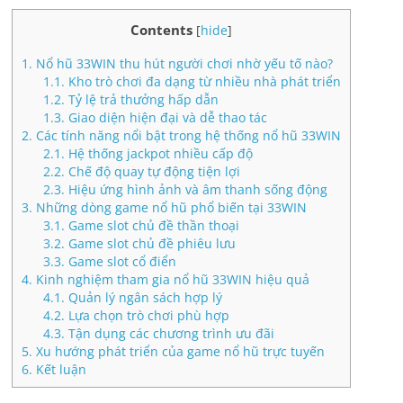
Contents
[
hide
]
1.
Nổ hũ 33WIN thu hút người chơi nhờ yếu tố nào?
1.1.
Kho trò chơi đa dạng từ nhiều nhà phát triển
1.2.
Tỷ lệ trả thưởng hấp dẫn
1.3.
Giao diện hiện đại và dễ thao tác
2.
Các tính năng nổi bật trong hệ thống nổ hũ 33WIN
2.1.
Hệ thống jackpot nhiều cấp độ
2.2.
Chế độ quay tự động tiện lợi
2.3.
Hiệu ứng hình ảnh và âm thanh sống động
3.
Những dòng game nổ hũ phổ biến tại 33WIN
3.1.
Game slot chủ đề thần thoại
3.2.
Game slot chủ đề phiêu lưu
3.3.
Game slot cổ điển
4.
Kinh nghiệm tham gia nổ hũ 33WIN hiệu quả
4.1.
Quản lý ngân sách hợp lý
4.2.
Lựa chọn trò chơi phù hợp
4.3.
Tận dụng các chương trình ưu đãi
5.
Xu hướng phát triển của game nổ hũ trực tuyến
6.
Kết luận