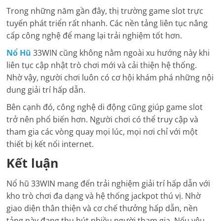
Trong những năm gần đây, thị trường game slot trực
tuyến phát triển rất nhanh. Các nền tảng liên tục nâng
cấp công nghệ để mang lại trải nghiệm tốt hơn.
Nổ Hũ
33WIN cũng không nằm ngoài xu hướng này khi
liên tục cập nhật trò chơi mới và cải thiện hệ thống.
Nhờ vậy, người chơi luôn có cơ hội khám phá những nội
dung giải trí hấp dẫn.
Bên cạnh đó, công nghệ di động cũng giúp game slot
trở nên phổ biến hơn. Người chơi có thể truy cập và
tham gia các vòng quay mọi lúc, mọi nơi chỉ với một
thiết bị kết nối internet.
Kết luận
Nổ hũ 33WIN mang đến trải nghiệm giải trí hấp dẫn với
kho trò chơi đa dạng và hệ thống jackpot thú vị. Nhờ
giao diện thân thiện và cơ chế thưởng hấp dẫn, nền
tảng này đang thu hút nhiều người tham gia. Nếu yêu