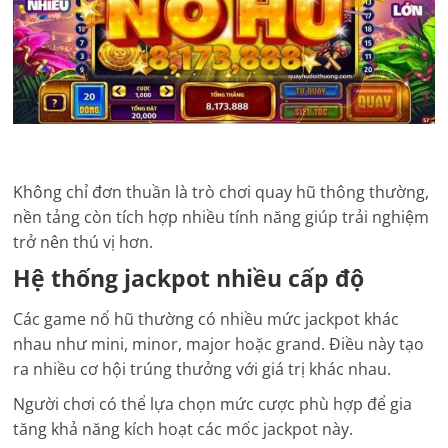
Không chỉ đơn thuần là trò chơi quay hũ thông thường,
nền tảng còn tích hợp nhiều tính năng giúp trải nghiệm
trở nên thú vị hơn.
Hệ thống jackpot nhiều cấp độ
Các game nổ hũ thường có nhiều mức jackpot khác
nhau như mini, minor, major hoặc grand. Điều này tạo
ra nhiều cơ hội trúng thưởng với giá trị khác nhau.
Người chơi có thể lựa chọn mức cược phù hợp để gia
tăng khả năng kích hoạt các mốc jackpot này.