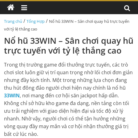
/
/
Trang chủ
Tổng Hợp
Nổ hũ 33WIN – Sân chơi quay hũ trực tuyến
với tỷ lệ thắng cao
Nổ hũ 33WIN – Sân chơi quay hũ
trực tuyến với tỷ lệ thắng cao
Trong thị trường game đổi thưởng trực tuyến, các trò
chơi slot luôn giữ vị trí quan trọng nhờ lối chơi đơn giản
nhưng đầy kịch tính. Một trong những lựa chọn đang
thu hút đông đảo người chơi hiện nay chính là nổ hũ
33WIN
, nơi mang đến cơ hội săn jackpot hấp dẫn.
Không chỉ sở hữu kho game đa dạng, nền tảng còn tối
ưu trải nghiệm với giao diện hiện đại và tốc độ xử lý
nhanh. Nhờ vậy, người chơi có thể tận hưởng những
vòng quay đầy may mắn và cơ hội nhận thưởng giá trị
bất cứ lúc nào.