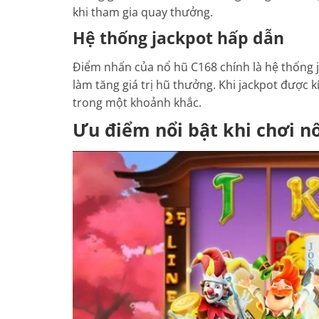
khi tham gia quay thưởng.
Hệ thống jackpot hấp dẫn
Điểm nhấn của nổ hũ C168 chính là hệ thống j
làm tăng giá trị hũ thưởng. Khi jackpot được k
trong một khoảnh khắc.
Ưu điểm nổi bật khi chơi n