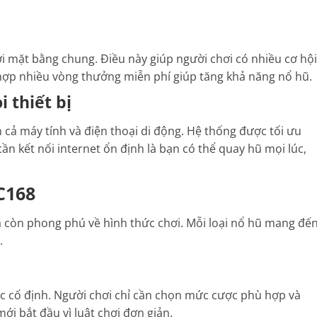
ới mặt bằng chung. Điều này giúp người chơi có nhiều cơ hội
h hợp nhiều vòng thưởng miễn phí giúp tăng khả năng nổ hũ.
 thiết bị
 cả máy tính và điện thoại di động. Hệ thống được tối ưu
ần kết nối internet ổn định là bạn có thể quay hũ mọi lúc,
 C168
 còn phong phú về hình thức chơi. Mỗi loại nổ hũ mang đế
.
ợc cố định. Người chơi chỉ cần chọn mức cược phù hợp và
i bắt đầu vì luật chơi đơn giản.