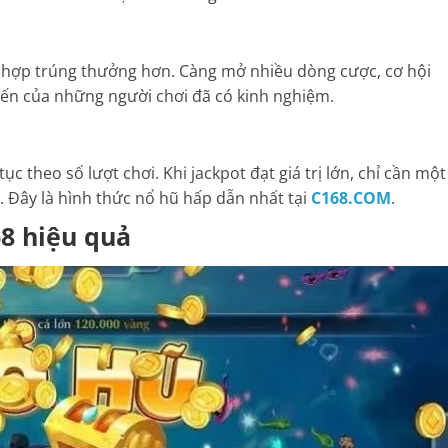
hợp trúng thưởng hơn. Càng mở nhiều dòng cược, cơ hội
iến của những người chơi đã có kinh nghiệm.
c theo số lượt chơi. Khi jackpot đạt giá trị lớn, chỉ cần một
. Đây là hình thức nổ hũ hấp dẫn nhất tại
C168.COM
.
8 hiệu quả