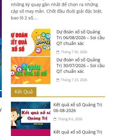
những kỳ quay gần nhất để chọn ra những
cặp số may mắn. Chốt đầu đuôi giải đặc biệt,
bao lô 2 số,...
Dự đoán xổ số Quảng
Trị 06/08/2026 – Soi cầu
QT chuẩn xác
Tháng 7 30, 2026
Dự đoán xổ số Quảng
Trị 30/07/2026 – Soi cầu
QT chuẩn xác
Tháng 7 23, 2026
Kết Quả
Kết quả xổ số Quảng Trị
y
06-08-2026
Tháng 8 6, 2026
Kết quả xổ số Quảng Trị