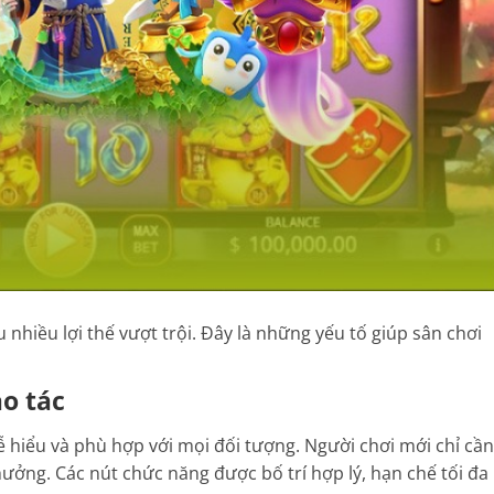
 nhiều lợi thế vượt trội. Đây là những yếu tố giúp sân chơi
ao tác
dễ hiểu và phù hợp với mọi đối tượng. Người chơi mới chỉ cần
hưởng. Các nút chức năng được bố trí hợp lý, hạn chế tối đa