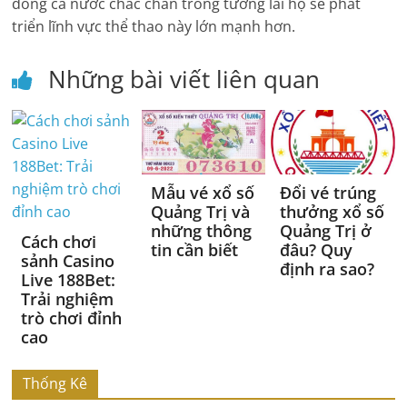
đồng cả nước chắc chắn trong tương lai họ sẽ phát
triển lĩnh vực thể thao này lớn mạnh hơn.
Những bài viết liên quan
Mẫu vé xổ số
Đổi vé trúng
Quảng Trị và
thưởng xổ số
những thông
Quảng Trị ở
Cách chơi
tin cần biết
đâu? Quy
sảnh Casino
định ra sao?
Live 188Bet:
Trải nghiệm
trò chơi đỉnh
cao
Thống Kê