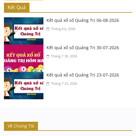
Kết Quả
Kết quả xổ số Quảng Trị 06-08-2026
Tháng 8 6, 2026
Kết quả xổ số Quảng Trị 30-07-2026
Tháng 7 30, 2026
Kết quả xổ số Quảng Trị 23-07-2026
Tháng 7 23, 2026
Về Chúng Tôi