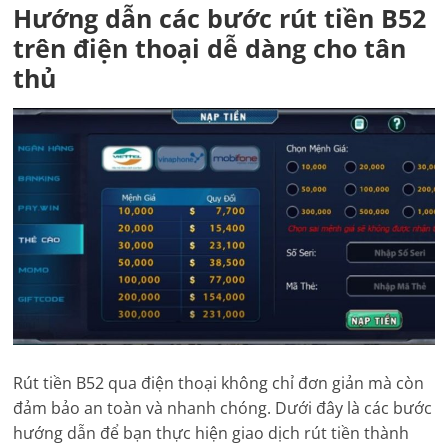
Hướng dẫn các bước rút tiền B52
trên điện thoại dễ dàng cho tân
thủ
Rút tiền B52 qua điện thoại không chỉ đơn giản mà còn
đảm bảo an toàn và nhanh chóng. Dưới đây là các bước
hướng dẫn để bạn thực hiện giao dịch rút tiền thành