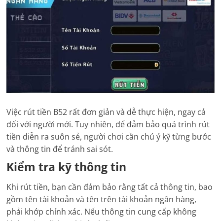
Việc rút tiền B52 rất đơn giản và dễ thực hiện, ngay cả
đối với người mới. Tuy nhiên, để đảm bảo quá trình rút
tiền diễn ra suôn sẻ, người chơi cần chú ý kỹ từng bước
và thông tin để tránh sai sót.
Kiểm tra kỹ thông tin
Khi rút tiền, bạn cần đảm bảo rằng tất cả thông tin, bao
gồm tên tài khoản và tên trên tài khoản ngân hàng,
phải khớp chính xác. Nếu thông tin cung cấp không