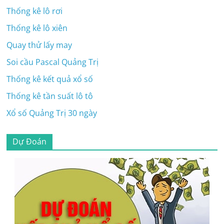
Thống kê lô rơi
Thống kê lô xiên
Quay thử lấy may
Soi cầu Pascal Quảng Trị
Thống kê kết quả xổ số
Thống kê tần suất lô tô
Xổ số Quảng Trị 30 ngày
Dự Đoán