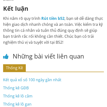
Kết luận
Khi nắm rõ quy trình
Rút tiền b52
, bạn sẽ dễ dàng thực
hiện giao dịch nhanh chóng và an toàn. Việc kiểm tra kỹ
thông tin cá nhân và tuân thủ đúng quy định sẽ giúp
bạn tránh rắc rối không cần thiết. Chúc bạn có trải
nghiệm thú vị và tuyệt vời tại B52!
Những bài viết liên quan
Thống Kê
Kết quả xổ số 100 ngày gần nhất
Thống kê GĐB
Thống kê lô câm
Thống kê lô gan