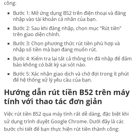
công:
Bước 1: Mở ứng dụng B52 trên điện thoại và đăng
nhập vào tài khoản cá nhân của bạn.
Bước 2: Sau khi đăng nhập, chọn mục “Rút tiền”
trên giao diện chính.
Bước 3: Chọn phương thức rút tiền phù hợp và
nhập số tiền mà bạn đang muốn rút.
Bước 4: Kiểm tra lại tất cả thông tin đã nhập để đảm
bảo không có bất kỳ sai sót nào.
Bước 5: Xác nhận giao dịch và chờ đợi trong ít phút
để hệ thống xử lý yêu cầu của bạn.
Hướng dẫn rút tiền B52 trên máy
tính với thao tác đơn giản
Việc rút tiền B52 qua máy tính rất dễ dàng, đặc biệt khi
sử dụng trình duyệt Google Chrome. Dưới đây là các
bước chi tiết để bạn thực hiện rút tiền thành công: