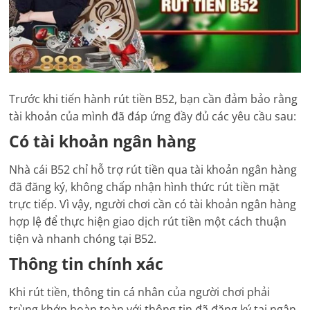
Trước khi tiến hành rút tiền B52, bạn cần đảm bảo rằng
tài khoản của mình đã đáp ứng đầy đủ các yêu cầu sau:
Có tài khoản ngân hàng
Nhà cái B52 chỉ hỗ trợ rút tiền qua tài khoản ngân hàng
đã đăng ký, không chấp nhận hình thức rút tiền mặt
trực tiếp. Vì vậy, người chơi cần có tài khoản ngân hàng
hợp lệ để thực hiện giao dịch rút tiền một cách thuận
tiện và nhanh chóng tại B52.
Thông tin chính xác
Khi rút tiền, thông tin cá nhân của người chơi phải
trùng khớp hoàn toàn với thông tin đã đăng ký tại ngân