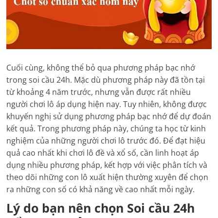
Cuối cùng, không thể bỏ qua phương pháp bạc nhớ
trong soi cầu 24h. Mặc dù phương pháp này đã tồn tại
từ khoảng 4 năm trước, nhưng vẫn được rất nhiều
người chơi lô áp dụng hiện nay. Tuy nhiên, không được
khuyến nghị sử dụng phương pháp bạc nhớ để dự đoán
kết quả. Trong phương pháp này, chúng ta học từ kinh
nghiệm của những người chơi lô trước đó. Để đạt hiệu
quả cao nhất khi chơi lô đề và xổ số, cần linh hoạt áp
dụng nhiều phương pháp, kết hợp với việc phân tích và
theo dõi những con lô xuất hiện thường xuyên để chọn
ra những con số có khả năng về cao nhất mỗi ngày.
Lý do bạn nên chọn Soi cầu 24h