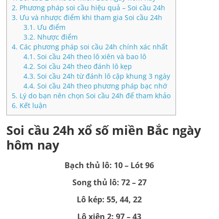
2.
Phương pháp soi cầu hiệu quả – Soi cầu 24h
3.
Ưu và nhược điểm khi tham gia Soi cầu 24h
3.1.
Ưu điểm
3.2.
Nhược điểm
4.
Các phương pháp soi cầu 24h chính xác nhất
4.1.
Soi cầu 24h theo lô xiên và bao lô
4.2.
Soi cầu 24h theo đánh lô kẹp
4.3.
Soi cầu 24h từ đánh lô cặp khung 3 ngày
4.4.
Soi cầu 24h theo phương pháp bạc nhớ
5.
Lý do bạn nên chọn Soi cầu 24h để tham khảo
6.
Kết luận
Soi cầu 24h xổ số miền Bắc ngày
hôm nay
Bạch thủ lô: 10 – Lót 96
Song thủ lô: 72 – 27
Lô kép: 55, 44, 22
Lô xiên 2: 97 – 43