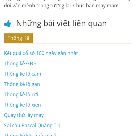
đổi vận mệnh trong tương lai. Chúc bạn may mắn!
Những bài viết liên quan
Thống Kê
Kết quả xổ số 100 ngày gần nhất
Thống kê GĐB
Thống kê lô câm
Thống kê lô gan
Thống kê lô rơi
Thống kê lô xiên
Quay thử lấy may
Soi cầu Pascal Quảng Trị
Thống kê kết quả xổ số