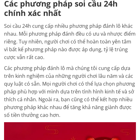
Các phương pháp soi cầu 24h
chính xác nhất
Soi cầu 24h cung cấp nhiều phương pháp đánh lô khác
nhau. Mỗi phương pháp đánh đều có ưu và nhược điểm
riêng. Tuy nhiên, người chơi có thể hoàn toàn yên tâm
vì bất kể phương pháp nào được áp dụng, tỷ lệ trúng
cược vẫn rất cao.
Các phương pháp đánh lô mà chúng tôi cung cấp dựa
trên kinh nghiệm của những người chơi lâu năm và các
quy luật có sẵn. Mọi người chơi có thể lựa chọn phương
pháp phù hợp với mình dựa trên tình hình kinh tế và sở
thích cá nhân. Ngoài ra, bạn cũng có thể kết hợp nhiều
phương pháp khác nhau để tăng khả năng giành được
số tiền thưởng cao hơn.