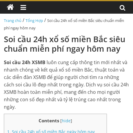
/
/
Trang chủ
Tổng Hợp
Soi cầu 24h xổ số miền Bắc siêu chuẩn miễn
phí ngay hôm nay
Soi cầu 24h xổ số miền Bắc siêu
chuẩn miễn phí ngay hôm nay
Soi cầu 24h XSMB
luôn cung cấp thông tin mới nhất và
nhanh chóng về kết quả xổ số miền Bắc, thuật toán và
các diễn đàn XSMB để giúp người chơi tìm ra những
cách soi cầu lô đẹp nhất trong ngày. Dịch vụ soi cầu 24h
XSMB hoàn toàn miễn phí, mang đến cho mọi người
những con số đẹp nhất và tỷ lệ trúng cao nhất trong
ngày.
Contents
[
hide
]
1.
Soi cầu 24h xổ số miền Bắc ngày hôm nay