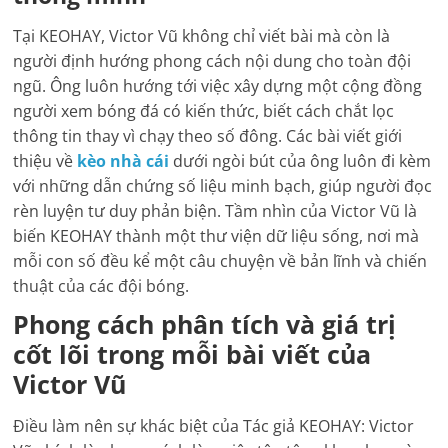
Tại KEOHAY, Victor Vũ không chỉ viết bài mà còn là
người định hướng phong cách nội dung cho toàn đội
ngũ. Ông luôn hướng tới việc xây dựng một cộng đồng
người xem bóng đá có kiến thức, biết cách chắt lọc
thông tin thay vì chạy theo số đông. Các bài viết giới
thiệu về
kèo nhà cái
dưới ngòi bút của ông luôn đi kèm
với những dẫn chứng số liệu minh bạch, giúp người đọc
rèn luyện tư duy phản biện. Tầm nhìn của Victor Vũ là
biến KEOHAY thành một thư viện dữ liệu sống, nơi mà
mỗi con số đều kể một câu chuyện về bản lĩnh và chiến
thuật của các đội bóng.
Phong cách phân tích và giá trị
cốt lõi trong mỗi bài viết của
Victor Vũ
Điều làm nên sự khác biệt của Tác giả KEOHAY: Victor