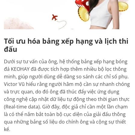
Tối ưu hóa bảng xếp hạng và lịch thi
đấu
Dưới sự tư vấn của ông, hệ thống bảng xếp hạng bóng
đá KEOHAY đã được tích hợp thêm nhiều bộ lọc thông
minh, giúp người dùng dễ dàng so sánh các chỉ số phụ.
Victor Vũ hiểu rằng người hâm mộ cần sự nhanh chóng
và trực quan, do đó ông đã thúc đẩy việc ứng dụng
công nghệ cập nhật dữ liệu tự động theo thời gian thực
(Real-time data). Giờ đây, độc giả chỉ cần một lần chạm
là có thể nắm bắt toàn bộ cục diện của giải đấu thông
qua những bảng số liệu do chính ông và cộng sự thiết
kế.