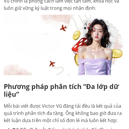
Vũ chính là phong cách làm việc tận tâm, khoa học và
luôn giữ vững kỷ luật trong mọi nhận định.
Phương pháp phân tích “Đa lớp dữ
liệu”
Mỗi bài viết được Victor Vũ đăng tải đều là kết quả của
quá trình phân tích đa tầng. Ông không bao giờ đưa ra
kết luận dựa trên một chỉ số đơn lẻ mà luôn kết hợp: