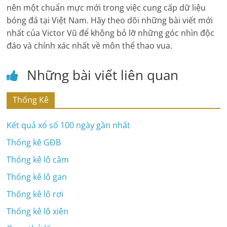
nên một chuẩn mực mới trong việc cung cấp dữ liệu
bóng đá tại Việt Nam. Hãy theo dõi những bài viết mới
nhất của Victor Vũ để không bỏ lỡ những góc nhìn độc
đáo và chính xác nhất về môn thể thao vua.
Những bài viết liên quan
Thống Kê
Kết quả xổ số 100 ngày gần nhất
Thống kê GĐB
Thống kê lô câm
Thống kê lô gan
Thống kê lô rơi
Thống kê lô xiên