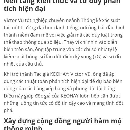
Nền tảng kiến thức và tư duy phân
tích hiện đại
Victor Vũ tốt nghiệp chuyên ngành Thống kê xác suất
tại một trường đại học danh tiếng, nơi ông bắt đầu hình
thành niềm đam mê với việc giải mã các quy luật trong
thể thao thông qua số liệu. Thay vì chỉ nhìn vào diễn
biến trên sân, ông tập trung vào các chỉ số như tỷ lệ
kiểm soát bóng, số lần dứt điểm kỳ vọng (xG) và sơ đồ
nhiệt của cầu thủ.
Khi trở thành Tác giả KEOHAY: Victor Vũ, ông đã áp
dụng các thuật toán phân tích hiện đại để dự báo biến
động của các bảng xếp hạng và phong độ đội bóng.
Điều này giúp độc giả của KEOHAY luôn tiếp cận được
những luồng tin tức có độ tin cậy cao và mang tính đột
phá.
Xây dựng cộng đồng người hâm mộ
thông minh