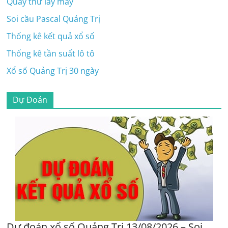
Quay thử lấy may
Soi cầu Pascal Quảng Trị
Thống kê kết quả xổ số
Thống kê tần suất lô tô
Xổ số Quảng Trị 30 ngày
Dự Đoán
Dự đoán xổ số Quảng Trị 13/08/2026 – Soi