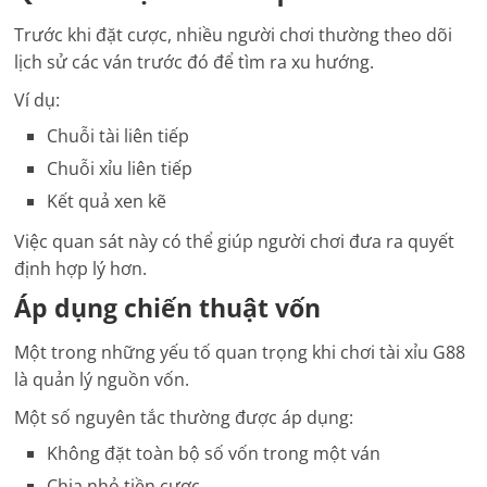
Trước khi đặt cược, nhiều người chơi thường theo dõi
lịch sử các ván trước đó để tìm ra xu hướng.
Ví dụ:
Chuỗi tài liên tiếp
Chuỗi xỉu liên tiếp
Kết quả xen kẽ
Việc quan sát này có thể giúp người chơi đưa ra quyết
định hợp lý hơn.
Áp dụng chiến thuật vốn
Một trong những yếu tố quan trọng khi chơi tài xỉu G88
là quản lý nguồn vốn.
Một số nguyên tắc thường được áp dụng:
Không đặt toàn bộ số vốn trong một ván
Chia nhỏ tiền cược