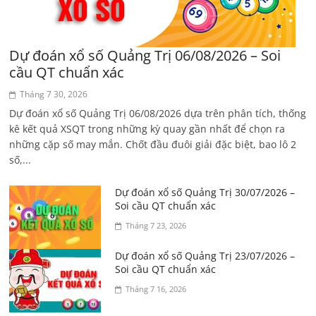
Dự đoán xổ số Quảng Trị 06/08/2026 – Soi
cầu QT chuẩn xác
Tháng 7 30, 2026
Dự đoán xổ số Quảng Trị 06/08/2026 dựa trên phân tích, thống
kê kết quả XSQT trong những kỳ quay gần nhất để chọn ra
những cặp số may mắn. Chốt đầu đuôi giải đặc biệt, bao lô 2
số,...
Dự đoán xổ số Quảng Trị 30/07/2026 –
Soi cầu QT chuẩn xác
Tháng 7 23, 2026
Dự đoán xổ số Quảng Trị 23/07/2026 –
Soi cầu QT chuẩn xác
Tháng 7 16, 2026