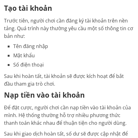
Tạo tài khoản
Trước tiên, người chơi cần đăng ký tài khoản trên nền
tảng. Quá trình này thường yêu cầu một số thông tin cơ
bản như:
Tên đăng nhập
Mật khẩu
Số điện thoại
Sau khi hoàn tất, tài khoản sẽ được kích hoạt để bắt
đầu tham gia trò chơi.
Nạp tiền vào tài khoản
Để đặt cược, người chơi cần nạp tiền vào tài khoản của
mình. Hệ thống thường hỗ trợ nhiều phương thức
thanh toán khác nhau để thuận tiện cho người dùng.
Sau khi giao dịch hoàn tất, số dư sẽ được cập nhật để