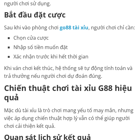
người chơi sử dụng.
Bắt đầu đặt cược
Sau khi vào phòng chơi
go88 tài xỉu
, người chơi chỉ cần:
Chọn cửa cược
Nhập số tiền muốn đặt
Xác nhận trước khi hết thời gian
Khi ván chơi kết thúc, hệ thống sẽ tự động tính toán và
trả thưởng nếu người chơi dự đoán đúng.
Chiến thuật chơi tài xỉu G88 hiệu
quả
Mặc dù tài xỉu là trò chơi mang yếu tố may mắn, nhưng
việc áp dụng chiến thuật hợp lý vẫn có thể giúp người
chơi cải thiện kết quả.
Quan sát lịch sử kết quả