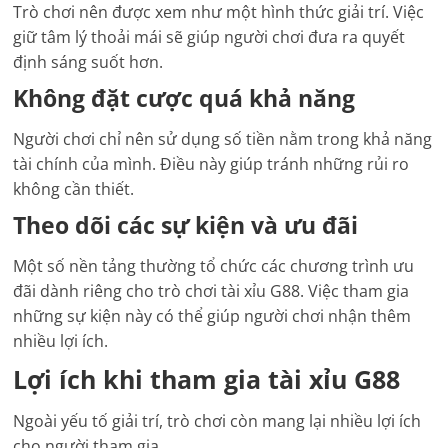
Trò chơi nên được xem như một hình thức giải trí. Việc
giữ tâm lý thoải mái sẽ giúp người chơi đưa ra quyết
định sáng suốt hơn.
Không đặt cược quá khả năng
Người chơi chỉ nên sử dụng số tiền nằm trong khả năng
tài chính của mình. Điều này giúp tránh những rủi ro
không cần thiết.
Theo dõi các sự kiện và ưu đãi
Một số nền tảng thường tổ chức các chương trình ưu
đãi dành riêng cho trò chơi tài xỉu G88. Việc tham gia
những sự kiện này có thể giúp người chơi nhận thêm
nhiều lợi ích.
Lợi ích khi tham gia tài xỉu G88
Ngoài yếu tố giải trí, trò chơi còn mang lại nhiều lợi ích
cho người tham gia.