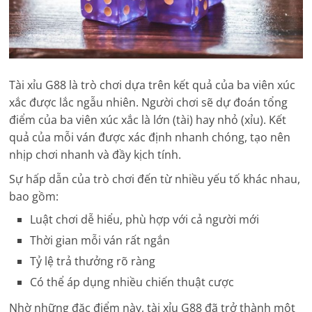
Tài xỉu G88 là trò chơi dựa trên kết quả của ba viên xúc
xắc được lắc ngẫu nhiên. Người chơi sẽ dự đoán tổng
điểm của ba viên xúc xắc là lớn (tài) hay nhỏ (xỉu). Kết
quả của mỗi ván được xác định nhanh chóng, tạo nên
nhịp chơi nhanh và đầy kịch tính.
Sự hấp dẫn của trò chơi đến từ nhiều yếu tố khác nhau,
bao gồm:
Luật chơi dễ hiểu, phù hợp với cả người mới
Thời gian mỗi ván rất ngắn
Tỷ lệ trả thưởng rõ ràng
Có thể áp dụng nhiều chiến thuật cược
Nhờ những đặc điểm này, tài xỉu G88 đã trở thành một