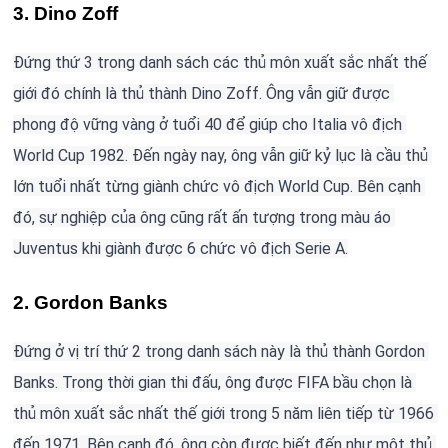
3. Dino Zoff
Đứng thứ 3 trong danh sách các thủ môn xuất sắc nhất thế 
giới đó chính là thủ thành Dino Zoff. Ông vẫn giữ được 
phong độ vững vàng ở tuổi 40 để giúp cho Italia vô địch 
World Cup 1982. Đến ngày nay, ông vẫn giữ kỷ lục là cầu thủ 
lớn tuổi nhất từng giành chức vô địch World Cup. Bên cạnh 
đó, sự nghiệp của ông cũng rất ấn tượng trong màu áo 
Juventus khi giành được 6 chức vô địch Serie A.
2. Gordon Banks
Đứng ở vị trí thứ 2 trong danh sách này là thủ thành Gordon 
Banks. Trong thời gian thi đấu, ông được FIFA bầu chọn là 
thủ môn xuất sắc nhất thế giới trong 5 năm liên tiếp từ 1966 
đến 1971. Bên cạnh đó, ông còn được biết đến như một thủ 