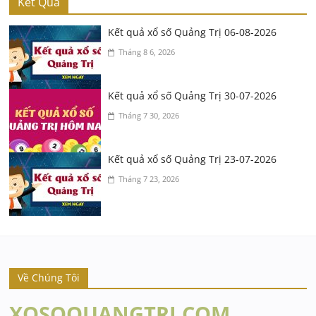
Kết Quả
Kết quả xổ số Quảng Trị 06-08-2026
Tháng 8 6, 2026
Kết quả xổ số Quảng Trị 30-07-2026
Tháng 7 30, 2026
Kết quả xổ số Quảng Trị 23-07-2026
Tháng 7 23, 2026
Về Chúng Tôi
XOSOQUANGTRI.COM