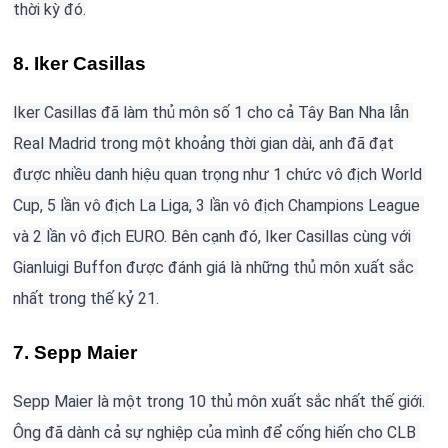
thời kỳ đó.
8. Iker Casillas
Iker Casillas đã làm thủ môn số 1 cho cả Tây Ban Nha lẫn 
Real Madrid trong một khoảng thời gian dài, anh đã đạt 
được nhiều danh hiệu quan trọng như 1 chức vô địch World 
Cup, 5 lần vô địch La Liga, 3 lần vô địch Champions League 
và 2 lần vô địch EURO. Bên cạnh đó, Iker Casillas cùng với 
Gianluigi Buffon được đánh giá là những thủ môn xuất sắc 
nhất trong thế kỷ 21.
7. Sepp Maier
Sepp Maier là một trong 10 thủ môn xuất sắc nhất thế giới. 
Ông đã dành cả sự nghiệp của mình để cống hiến cho CLB 