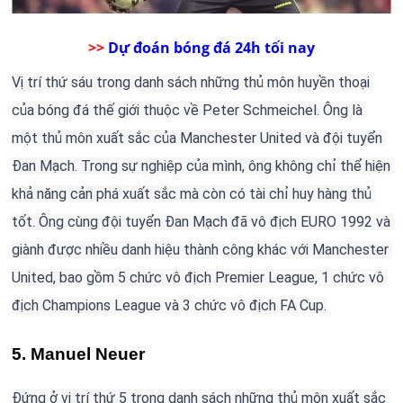
>>
Dự đoán bóng đá 24h tối nay
Vị trí thứ sáu trong danh sách những thủ môn huyền thoại 
của bóng đá thế giới thuộc về Peter Schmeichel. Ông là 
một thủ môn xuất sắc của Manchester United và đội tuyển 
Đan Mạch. Trong sự nghiệp của mình, ông không chỉ thể hiện 
khả năng cản phá xuất sắc mà còn có tài chỉ huy hàng thủ 
tốt. Ông cùng đội tuyển Đan Mạch đã vô địch EURO 1992 và 
giành được nhiều danh hiệu thành công khác với Manchester 
United, bao gồm 5 chức vô địch Premier League, 1 chức vô 
địch Champions League và 3 chức vô địch FA Cup.
5. Manuel Neuer
Đứng ở vị trí thứ 5 trong danh sách những thủ môn xuất sắc 