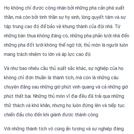
Họ không chỉ được công nhận bởi những pha cản phá xuất 
thần, mà còn bởi tinh thần sự hy sinh, lòng quyết tâm và sự 
tập trung cao độ để bảo vệ khung thành của đội nhà. Từ 
những bàn thua không đáng có, những pha phản lưới nhà đến 
những pha đốt lưới không thể ngờ tới, thủ môn là người luôn 
mang trách nhiệm to lớn và áp lực cao độ.
Và như bao nhiêu cầu thủ xuất sắc khác, sự nghiệp của họ 
không chỉ đơn thuần là thành tích, mà còn là những câu 
chuyện đằng sau những giờ phút vinh quang và cả những giờ 
phút thất bại. Những thủ môn vĩ đại đều đã trải qua những 
thử thách và khó khăn, nhưng họ luôn đứng lên và tiếp tục 
chiến đấu cho đến khi giành được thành công.
Với những thành tích vô cùng ấn tượng và sự nghiệp đáng 