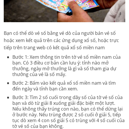
Bạn có thể dò vé số bằng vé dò của người bán vé số
hoặc xem kết quả trên các ứng dụng xổ số, hoặc trực
tiếp trên trang web có kết quả xổ số miền nam
Bước 1: Xem thông tin trên tờ vé số miền nam của
bạn. Có 3 điều cơ bản cần lưu ý: tỉnh nào mở
thưởng, ngày mở thưởng là gì và số tham gia dự
thưởng của vé là số mấy.
Bước 2: Bấm vào kết quả xổ số miền nam và tìm
đến ngày và tỉnh bạn cần xem.
Bước 3: Tìm 2 số cuối trong dãy số của tờ vé số của
bạn và dò từ giải 8 xuống giải đặc biệt một lượt.
Nếu không thấy trúng con nào, bạn có thể dừng lại
ở bước này. Nếu trùng được 2 số cuối ở giải 5, tiếp
tục dò xem 4 con số giải 5 có trùng với 4 số cuối của
tờ vé số của bạn không.