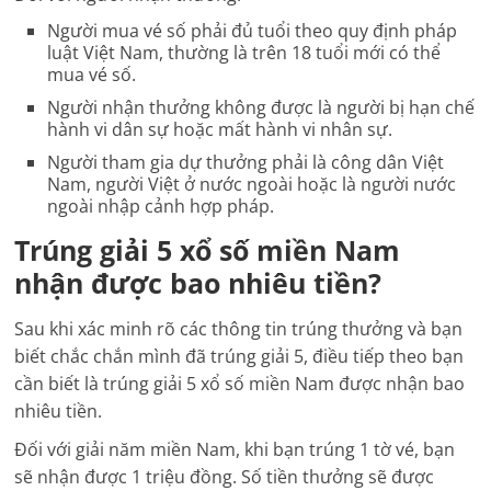
Người mua vé số phải đủ tuổi theo quy định pháp
luật Việt Nam, thường là trên 18 tuổi mới có thể
mua vé số.
Người nhận thưởng không được là người bị hạn chế
hành vi dân sự hoặc mất hành vi nhân sự.
Người tham gia dự thưởng phải là công dân Việt
Nam, người Việt ở nước ngoài hoặc là người nước
ngoài nhập cảnh hợp pháp.
Trúng giải 5 xổ số miền Nam
nhận được bao nhiêu tiền?
Sau khi xác minh rõ các thông tin trúng thưởng và bạn
biết chắc chắn mình đã trúng giải 5, điều tiếp theo bạn
cần biết là trúng giải 5 xổ số miền Nam được nhận bao
nhiêu tiền.
Đối với giải năm miền Nam, khi bạn trúng 1 tờ vé, bạn
sẽ nhận được 1 triệu đồng. Số tiền thưởng sẽ được