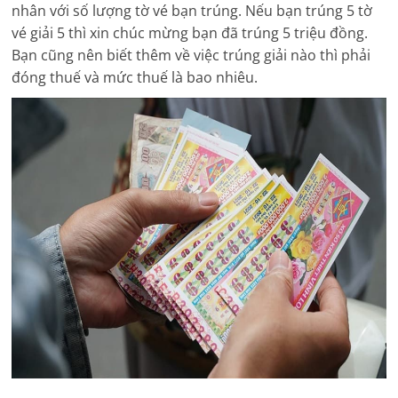
nhân với số lượng tờ vé bạn trúng. Nếu bạn trúng 5 tờ
vé giải 5 thì xin chúc mừng bạn đã trúng 5 triệu đồng.
Bạn cũng nên biết thêm về việc trúng giải nào thì phải
đóng thuế và mức thuế là bao nhiêu.