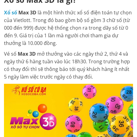
Xổ số
Max 3D
là một hình thức xổ số điện toán tự chọn
của Vietlott. Trong đó bao gồm bộ số gồm 3 chữ số (từ
000 đến 999) được hệ thống chọn ra trong dãy số từ 0
đến 9. Giá trị của 1 lần mà người chơi tham gia dự
thưởng là 10.000 đồng.
Vé số
Max 3D
mở thưởng vào các ngày thứ 2, thứ 4 và
ngày thứ 6 hàng tuần vào lúc 18h30. Trong trường hợp
có thay đổi thì sẽ thông báo tới quý khách hàng ít nhất
5 ngày làm việc trước ngày có thay đổi.