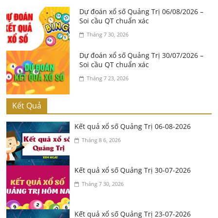
Dự đoán xổ số Quảng Trị 06/08/2026 –
Soi cầu QT chuẩn xác
Tháng 7 30, 2026
Dự đoán xổ số Quảng Trị 30/07/2026 –
Soi cầu QT chuẩn xác
Tháng 7 23, 2026
Kết Quả
Kết quả xổ số Quảng Trị 06-08-2026
Tháng 8 6, 2026
Kết quả xổ số Quảng Trị 30-07-2026
Tháng 7 30, 2026
Kết quả xổ số Quảng Trị 23-07-2026