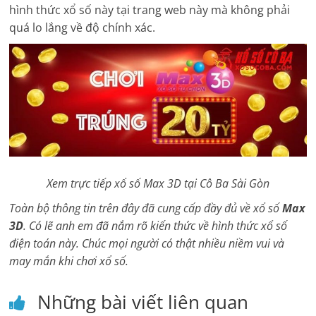
hình thức xổ số này tại trang web này mà không phải
quá lo lắng về độ chính xác.
Xem trực tiếp xổ số Max 3D tại Cô Ba Sài Gòn
Toàn bộ thông tin trên đây đã cung cấp đầy đủ về xổ số
Max
3D
. Có lẽ anh em đã nắm rõ kiến thức về hình thức xổ số
điện toán này. Chúc mọi người có thật nhiều niềm vui và
may mắn khi chơi xổ số.
Những bài viết liên quan