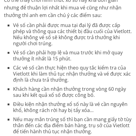
Có thể thấy chơi hình thức xổ số này khá đơn giản
nhưng để thuận lợi nhất khi mua vé cũng như nhận
thưởng thì anh em cần chú ý các điểm sau:
Vé số cần phải được mua tại đại lý đã được cấp
phép và thông qua các thiết bị đầu cuối của Vietlott.
Nếu không vé số sẽ không được trả thưởng khi
người chơi trúng.
Vé số cần phải hợp lệ và mua trước khi mở quay
thưởng ít nhất là 15 phút.
Các vé số cần thực hiện theo quy tắc kiểm tra của
Vietlott khi làm thủ tục nhận thưởng và vé được xác
định là chưa trả thưởng.
Khách hàng cần nhận thưởng trong vòng 60 ngày
sau khi kết quả xổ số được công bố.
Điều kiện nhận thưởng xổ số này là vé cần nguyên
khổ, không rách rời hay bị tẩy xóa…
Nếu may mắn trúng số thì bạn cần mang giấy tờ tùy
thân đến các địa điểm bán hàng, trụ sở của Vietlott
để tiến hành thủ tục nhận thưởng.