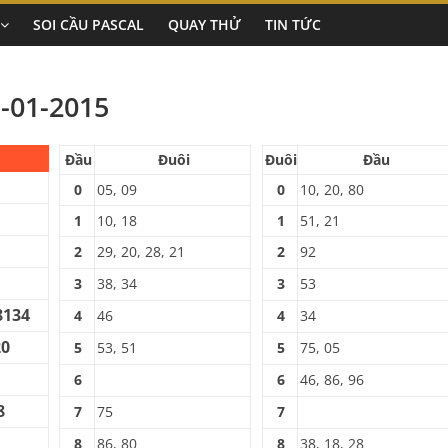
SOI CẦU PASCAL
QUAY THỬ
TIN TỨC
1-01-2015
Đầu
Đuôi
Đuôi
Đầu
0
05, 09
0
10, 20, 80
1
10, 18
1
51, 21
2
29, 20, 28, 21
2
92
3
38, 34
3
53
8134
4
46
4
34
20
5
53, 51
5
75, 05
6
6
46, 86, 96
8
7
75
7
8
86, 80
8
38, 18, 28