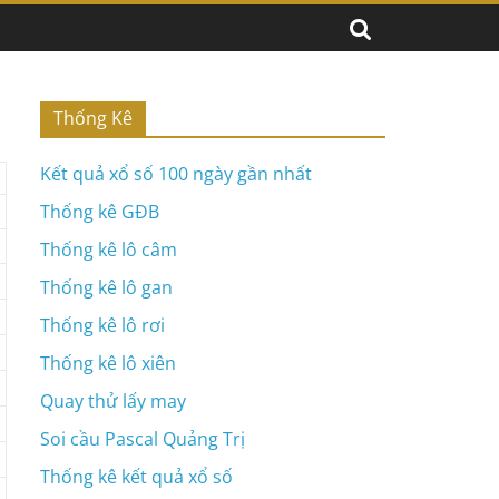
Thống Kê
Kết quả xổ số 100 ngày gần nhất
Thống kê GĐB
Thống kê lô câm
Thống kê lô gan
Thống kê lô rơi
Thống kê lô xiên
Quay thử lấy may
Soi cầu Pascal Quảng Trị
Thống kê kết quả xổ số