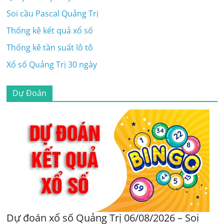
Soi cầu Pascal Quảng Trị
Thống kê kết quả xổ số
Thống kê tần suất lô tô
Xổ số Quảng Trị 30 ngày
Dự Đoán
Dự đoán xổ số Quảng Trị 06/08/2026 – Soi