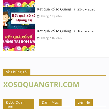
Kết quả xổ số Quảng Trị 23-07-2026
Tháng 7 23, 2026
Kết quả xổ số Quảng Trị 16-07-2026
Tháng 7 16, 2026
Về Chúng Tôi
XOSOQUANGTRI.COM
Được Quan
Danh Mục
Liên Hệ
Tâm