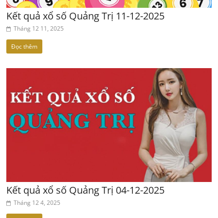
Kết quả xổ số Quảng Trị 11-12-2025
Tháng 12 11, 2025
Đọc thêm
Kết quả xổ số Quảng Trị 04-12-2025
Tháng 12 4, 2025