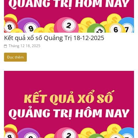
Kết quả xổ số Quảng Trị 18-12-2025
Tháng 12 18, 2025
Đọc thêm