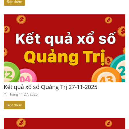
Đọc thêm
Kết quả xổ số Quảng Trị 27-11-2025
Tháng 11 27, 2025
Đọc thêm