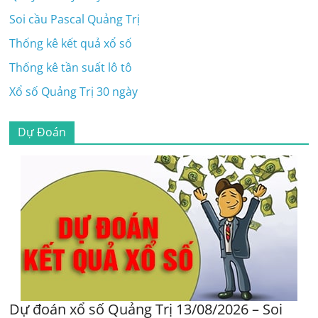
Soi cầu Pascal Quảng Trị
Thống kê kết quả xổ số
Thống kê tần suất lô tô
Xổ số Quảng Trị 30 ngày
Dự Đoán
Dự đoán xổ số Quảng Trị 13/08/2026 – Soi