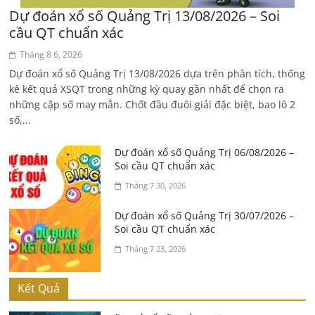
Dự đoán xổ số Quảng Trị 13/08/2026 – Soi
cầu QT chuẩn xác
Tháng 8 6, 2026
Dự đoán xổ số Quảng Trị 13/08/2026 dựa trên phân tích, thống
kê kết quả XSQT trong những kỳ quay gần nhất để chọn ra
những cặp số may mắn. Chốt đầu đuôi giải đặc biệt, bao lô 2
số,...
Dự đoán xổ số Quảng Trị 06/08/2026 –
Soi cầu QT chuẩn xác
Tháng 7 30, 2026
Dự đoán xổ số Quảng Trị 30/07/2026 –
Soi cầu QT chuẩn xác
Tháng 7 23, 2026
Kết Quả