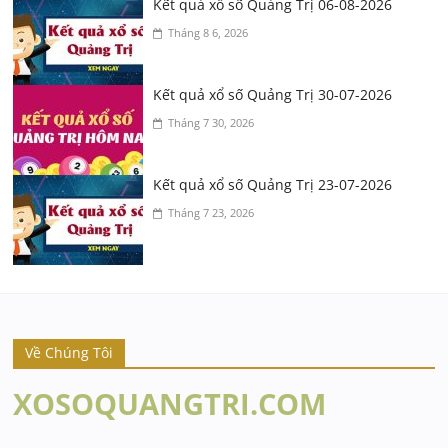
Kết quả xổ số Quảng Trị 06-08-2026
Tháng 8 6, 2026
Kết quả xổ số Quảng Trị 30-07-2026
Tháng 7 30, 2026
Kết quả xổ số Quảng Trị 23-07-2026
Tháng 7 23, 2026
Về Chúng Tôi
XOSOQUANGTRI.COM