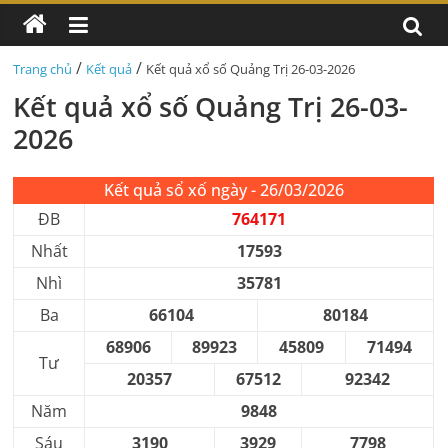
/
/
Trang chủ
Kết quả
Kết quả xổ số Quảng Trị 26-03-2026
Kết quả xổ số Quảng Trị 26-03-
2026
Kết quả sổ xố ngày - 26/03/2026
ĐB
764171
Nhất
17593
Nhì
35781
Ba
66104
80184
68906
89923
45809
71494
Tư
20357
67512
92342
Năm
9848
Sáu
3190
3929
7798