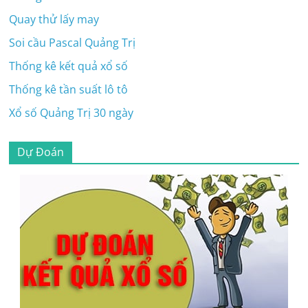
Quay thử lấy may
Soi cầu Pascal Quảng Trị
Thống kê kết quả xổ số
Thống kê tần suất lô tô
Xổ số Quảng Trị 30 ngày
Dự Đoán