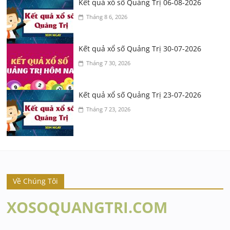
Kết quả xổ số Quảng Trị 06-08-2026
Tháng 8 6, 2026
Kết quả xổ số Quảng Trị 30-07-2026
Tháng 7 30, 2026
Kết quả xổ số Quảng Trị 23-07-2026
Tháng 7 23, 2026
Về Chúng Tôi
XOSOQUANGTRI.COM