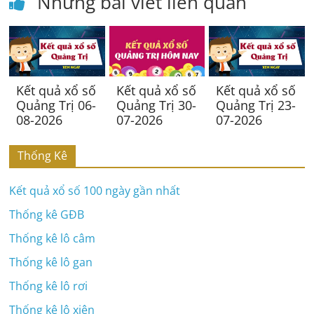
Những bài viết liên quan
Kết quả xổ số
Kết quả xổ số
Kết quả xổ số
Quảng Trị 06-
Quảng Trị 30-
Quảng Trị 23-
08-2026
07-2026
07-2026
Thống Kê
Kết quả xổ số 100 ngày gần nhất
Thống kê GĐB
Thống kê lô câm
Thống kê lô gan
Thống kê lô rơi
Thống kê lô xiên