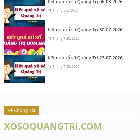
Kết quả xổ số Quảng Trị 06-08-2026
Tháng 8 6, 2026
Kết quả xổ số Quảng Trị 30-07-2026
Tháng 7 30, 2026
Kết quả xổ số Quảng Trị 23-07-2026
Tháng 7 23, 2026
Về Chúng Tôi
XOSOQUANGTRI.COM