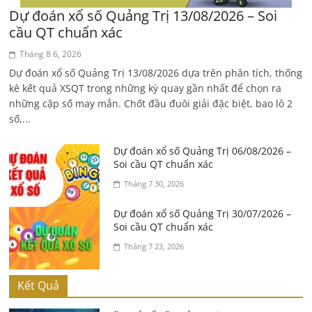
Dự đoán xổ số Quảng Trị 13/08/2026 – Soi
cầu QT chuẩn xác
Tháng 8 6, 2026
Dự đoán xổ số Quảng Trị 13/08/2026 dựa trên phân tích, thống
kê kết quả XSQT trong những kỳ quay gần nhất để chọn ra
những cặp số may mắn. Chốt đầu đuôi giải đặc biệt, bao lô 2
số,...
Dự đoán xổ số Quảng Trị 06/08/2026 –
Soi cầu QT chuẩn xác
Tháng 7 30, 2026
Dự đoán xổ số Quảng Trị 30/07/2026 –
Soi cầu QT chuẩn xác
Tháng 7 23, 2026
Kết Quả