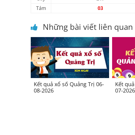
Tám
03
Những bài viết liên quan
Kết quả xổ số Quảng Trị 06-
Kết quả
08-2026
07-2026