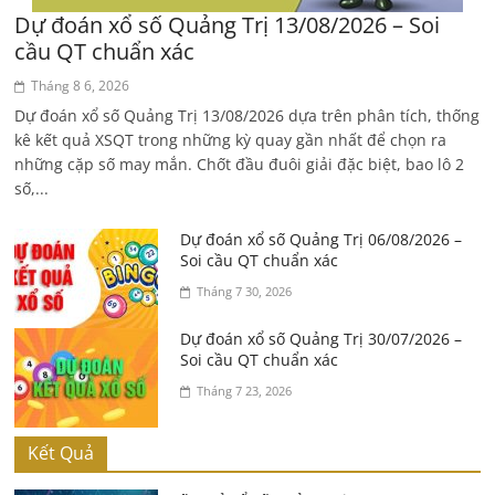
Dự đoán xổ số Quảng Trị 13/08/2026 – Soi
cầu QT chuẩn xác
Tháng 8 6, 2026
Dự đoán xổ số Quảng Trị 13/08/2026 dựa trên phân tích, thống
kê kết quả XSQT trong những kỳ quay gần nhất để chọn ra
những cặp số may mắn. Chốt đầu đuôi giải đặc biệt, bao lô 2
số,...
Dự đoán xổ số Quảng Trị 06/08/2026 –
Soi cầu QT chuẩn xác
Tháng 7 30, 2026
Dự đoán xổ số Quảng Trị 30/07/2026 –
Soi cầu QT chuẩn xác
Tháng 7 23, 2026
Kết Quả