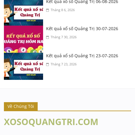
Kết quả xổ số Quảng Trị 06-08-2026
Tháng 8 6, 2026
Kết quả xổ số Quảng Trị 30-07-2026
Tháng 7 30, 2026
Kết quả xổ số Quảng Trị 23-07-2026
Tháng 7 23, 2026
Về Chúng Tôi
XOSOQUANGTRI.COM