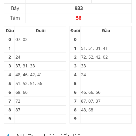
Bảy
933
Tám
56
Đầu
Đuôi
Đuôi
Đầu
0
07, 02
0
1
1
51, 51, 31, 41
2
24
2
72, 52, 42, 02
3
37, 31, 33
3
33
4
48, 46, 42, 41
4
24
5
51, 52, 51, 56
5
6
68, 66
6
46, 66, 56
7
72
7
87, 07, 37
8
87
8
48, 68
9
9