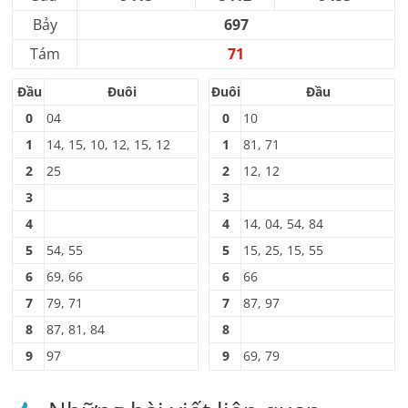
Bảy
697
Tám
71
Đầu
Đuôi
Đuôi
Đầu
0
04
0
10
1
14, 15, 10, 12, 15, 12
1
81, 71
2
25
2
12, 12
3
3
4
4
14, 04, 54, 84
5
54, 55
5
15, 25, 15, 55
6
69, 66
6
66
7
79, 71
7
87, 97
8
87, 81, 84
8
9
97
9
69, 79