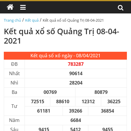
/
/
Trang chủ
Kết quả
Kết quả xổ số Quảng Trị 08-04-2021
Kết quả xổ số Quảng Trị 08-04-
2021
Kết quả sổ xố ngày - 08/04/2021
ĐB
783287
Nhất
90614
Nhì
28204
Ba
00769
80879
72515
88610
12312
36225
Tư
61181
39266
36854
Năm
6684
Sáu
9415
5412
9455