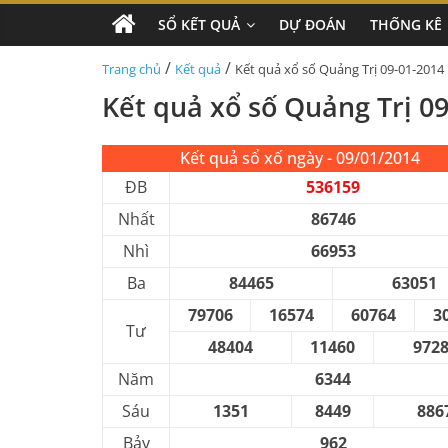
SỔ KẾT QUẢ
DỰ ĐOÁN
THỐNG KÊ
/
/
Trang chủ
Kết quả
Kết quả xổ số Quảng Trị 09-01-2014
Kết quả xổ số Quảng Trị 0
Kết quả sổ xố ngày - 09/01/2014
ĐB
536159
Nhất
86746
Nhì
66953
Ba
84465
63051
79706
16574
60764
3
Tư
48404
11460
972
Năm
6344
Sáu
1351
8449
886
Bảy
962