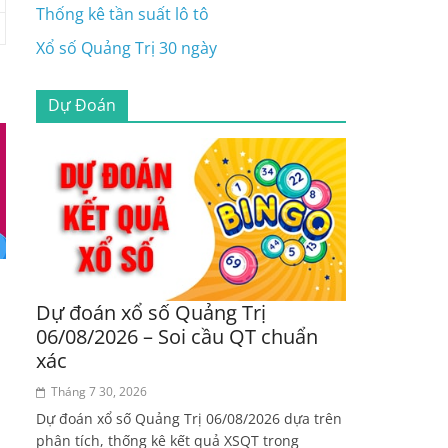
Thống kê tần suất lô tô
Xổ số Quảng Trị 30 ngày
Dự Đoán
Dự đoán xổ số Quảng Trị
06/08/2026 – Soi cầu QT chuẩn
xác
Tháng 7 30, 2026
Dự đoán xổ số Quảng Trị 06/08/2026 dựa trên
phân tích, thống kê kết quả XSQT trong