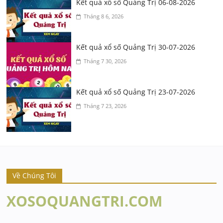
Kết quả xổ số Quảng Trị 06-08-2026
Tháng 8 6, 2026
Kết quả xổ số Quảng Trị 30-07-2026
Tháng 7 30, 2026
Kết quả xổ số Quảng Trị 23-07-2026
Tháng 7 23, 2026
Về Chúng Tôi
XOSOQUANGTRI.COM