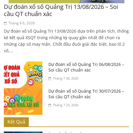
Dự đoán xổ số Quảng Trị 13/08/2026 – Soi
cầu QT chuẩn xác
Tháng 8 6, 2026
Dự đoán xổ số Quảng Trị 13/08/2026 dựa trên phân tích, thống
kê kết quả XSQT trong những kỳ quay gần nhất để chọn ra
những cặp số may mắn. Chốt đầu đuôi giải đặc biệt, bao lô 2
số,...
Dự đoán xổ số Quảng Trị 06/08/2026 –
Soi cầu QT chuẩn xác
Tháng 7 30, 2026
Dự đoán xổ số Quảng Trị 30/07/2026 –
Soi cầu QT chuẩn xác
Tháng 7 23, 2026
Kết Quả