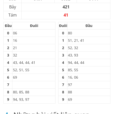
Bảy
421
Tám
41
Đầu
Đuôi
Đuôi
Đầu
0
06
0
80
1
16
1
51, 21, 41
2
21
2
52, 32
3
32
3
43, 93
4
43, 44, 44, 41
4
94, 44, 44
5
52, 51, 55
5
85, 55
6
69
6
16, 06
7
7
97
8
80, 85, 88
8
88
9
94, 93, 97
9
69