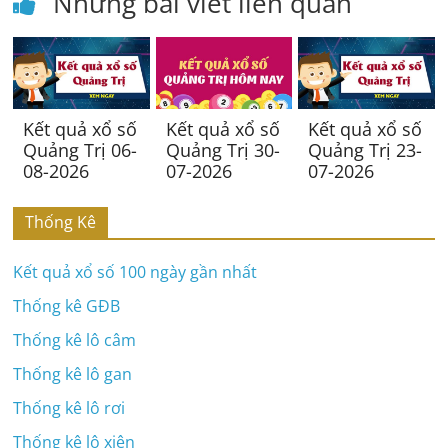
Những bài viết liên quan
Kết quả xổ số
Kết quả xổ số
Kết quả xổ số
Quảng Trị 06-
Quảng Trị 30-
Quảng Trị 23-
08-2026
07-2026
07-2026
Thống Kê
Kết quả xổ số 100 ngày gần nhất
Thống kê GĐB
Thống kê lô câm
Thống kê lô gan
Thống kê lô rơi
Thống kê lô xiên