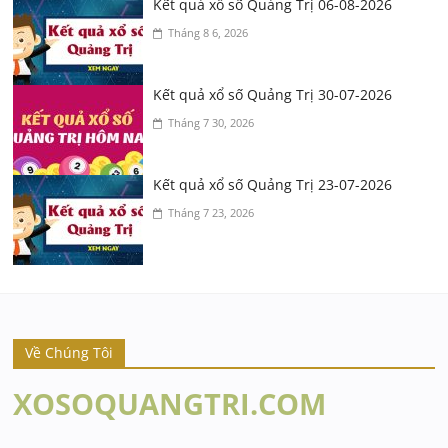
Kết quả xổ số Quảng Trị 06-08-2026
Tháng 8 6, 2026
Kết quả xổ số Quảng Trị 30-07-2026
Tháng 7 30, 2026
Kết quả xổ số Quảng Trị 23-07-2026
Tháng 7 23, 2026
Về Chúng Tôi
XOSOQUANGTRI.COM