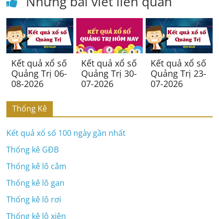
Những bài viết liên quan
Kết quả xổ số
Kết quả xổ số
Kết quả xổ số
Quảng Trị 06-
Quảng Trị 30-
Quảng Trị 23-
08-2026
07-2026
07-2026
Thống Kê
Kết quả xổ số 100 ngày gần nhất
Thống kê GĐB
Thống kê lô câm
Thống kê lô gan
Thống kê lô rơi
Thống kê lô xiên