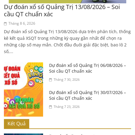
Dự đoán xổ số Quảng Trị 13/08/2026 – Soi
cầu QT chuẩn xác
Tháng 8 6, 2026
Dự đoán xổ số Quảng Trị 13/08/2026 dựa trên phân tích, thống
kê kết quả XSQT trong những kỳ quay gần nhất để chọn ra
những cặp số may mắn. Chốt đầu đuôi giải đặc biệt, bao lô 2
số,...
Dự đoán xổ số Quảng Trị 06/08/2026 –
Soi cầu QT chuẩn xác
Tháng 7 30, 2026
Dự đoán xổ số Quảng Trị 30/07/2026 –
Soi cầu QT chuẩn xác
Tháng 7 23, 2026
Kết Quả