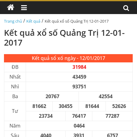
/
/
Trang chủ
Kết quả
Kết quả xổ số Quảng Trị 12-01-2017
Kết quả xổ số Quảng Trị 12-01-
2017
Kết quả sổ xố ngày - 12/01/2017
ĐB
31984
Nhất
43459
Nhì
93751
Ba
20767
42554
81662
30455
81644
52626
Tư
23734
76417
77287
Năm
0464
Sáu
4040
3931
6757