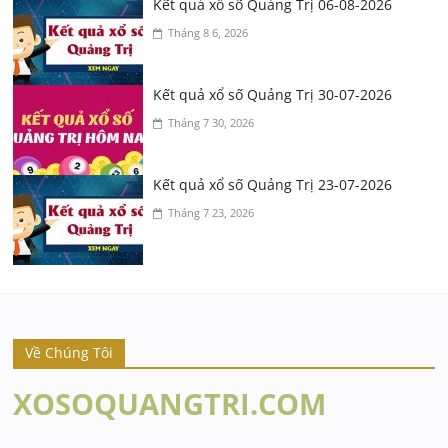
Kết quả xổ số Quảng Trị 06-08-2026
Tháng 8 6, 2026
Kết quả xổ số Quảng Trị 30-07-2026
Tháng 7 30, 2026
Kết quả xổ số Quảng Trị 23-07-2026
Tháng 7 23, 2026
Về Chúng Tôi
XOSOQUANGTRI.COM