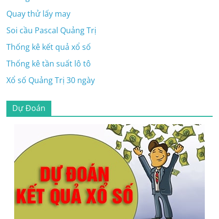
Quay thử lấy may
Soi cầu Pascal Quảng Trị
Thống kê kết quả xổ số
Thống kê tần suất lô tô
Xổ số Quảng Trị 30 ngày
Dự Đoán