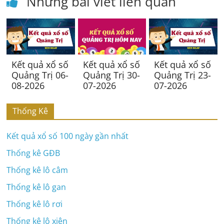
Những bài viết liên quan
Kết quả xổ số
Kết quả xổ số
Kết quả xổ số
Quảng Trị 06-
Quảng Trị 30-
Quảng Trị 23-
08-2026
07-2026
07-2026
Thống Kê
Kết quả xổ số 100 ngày gần nhất
Thống kê GĐB
Thống kê lô câm
Thống kê lô gan
Thống kê lô rơi
Thống kê lô xiên