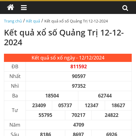
/
/
Trang chủ
Kết quả
Kết quả xổ số Quảng Trị 12-12-2024
Kết quả xổ số Quảng Trị 12-12-
2024
Kết quả sổ xố ngày - 12/12/2024
ĐB
811592
Nhất
90597
Nhì
97352
Ba
18504
62744
23409
05737
12347
18627
Tư
55795
70217
24822
Năm
4709
Sáu
8186
8697
6926