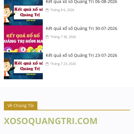
Kết quả xổ số Quảng Trị 06-08-2026
Tháng 8 6, 2026
Kết quả xổ số Quảng Trị 30-07-2026
Tháng 7 30, 2026
Kết quả xổ số Quảng Trị 23-07-2026
Tháng 7 23, 2026
Về Chúng Tôi
XOSOQUANGTRI.COM