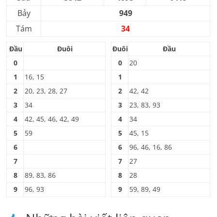
Bảy
949
Tám
34
Đầu
Đuôi
Đuôi
Đầu
0
0
20
1
16, 15
1
2
20, 23, 28, 27
2
42, 42
3
34
3
23, 83, 93
4
42, 45, 46, 42, 49
4
34
5
59
5
45, 15
6
6
96, 46, 16, 86
7
7
27
8
89, 83, 86
8
28
9
96, 93
9
59, 89, 49