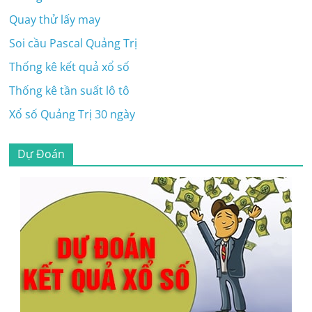
Quay thử lấy may
Soi cầu Pascal Quảng Trị
Thống kê kết quả xổ số
Thống kê tần suất lô tô
Xổ số Quảng Trị 30 ngày
Dự Đoán