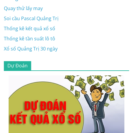
Quay thử lấy may
Soi cầu Pascal Quảng Trị
Thống kê kết quả xổ số
Thống kê tần suất lô tô
Xổ số Quảng Trị 30 ngày
Dự Đoán