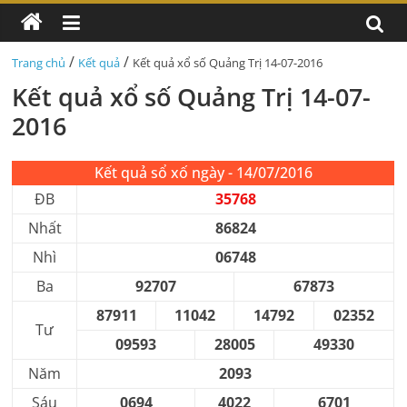
/
/
Trang chủ
Kết quả
Kết quả xổ số Quảng Trị 14-07-2016
Kết quả xổ số Quảng Trị 14-07-
2016
Kết quả sổ xố ngày - 14/07/2016
ĐB
35768
Nhất
86824
Nhì
06748
Ba
92707
67873
87911
11042
14792
02352
Tư
09593
28005
49330
Năm
2093
Sáu
0694
4022
6701