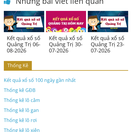
Những bài viết liên quan
Kết quả xổ số
Kết quả xổ số
Kết quả xổ số
Quảng Trị 06-
Quảng Trị 30-
Quảng Trị 23-
08-2026
07-2026
07-2026
Thống Kê
Kết quả xổ số 100 ngày gần nhất
Thống kê GĐB
Thống kê lô câm
Thống kê lô gan
Thống kê lô rơi
Thống kê lô xiên