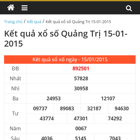
/
/
Trang chủ
Kết quả
Kết quả xổ số Quảng Trị 15-01-2015
Kết quả xổ số Quảng Trị 15-01-
2015
Kết quả sổ xố ngày - 15/01/2015
ĐB
892501
Nhất
57828
Nhì
30958
Ba
24953
12107
09737
89083
32187
94630
Tư
43774
47301
74292
Năm
0067
Sáu
4036
5145
7043