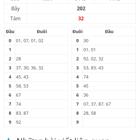
Bảy
202
Tám
32
Đầu
Đuôi
Đuôi
Đầu
0
01, 07, 01, 02
0
30
1
1
01, 01
2
28
2
92, 02, 32
3
37, 30, 36, 32
3
53, 83, 43
4
45, 43
4
74
5
58, 53
5
45
6
67
6
36
7
74
7
07, 37, 87, 67
8
83, 87
8
28, 58
9
92
9