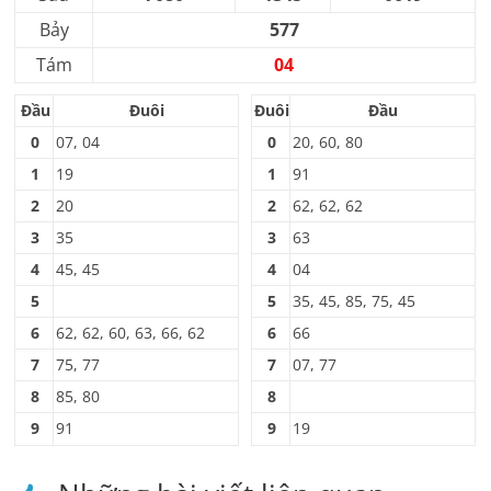
Bảy
577
Tám
04
Đầu
Đuôi
Đuôi
Đầu
0
07, 04
0
20, 60, 80
1
19
1
91
2
20
2
62, 62, 62
3
35
3
63
4
45, 45
4
04
5
5
35, 45, 85, 75, 45
6
62, 62, 60, 63, 66, 62
6
66
7
75, 77
7
07, 77
8
85, 80
8
9
91
9
19