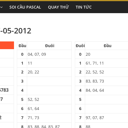
SOI CẦU PASCAL
QUAY THỬ
TIN TỨC
7-05-2012
Đầu
Đuôi
Đuôi
Đầu
0
04, 07, 09
0
20
1
11
1
61, 71, 11
2
20, 22
2
22, 52, 52
3
3
83, 83, 73
5783
4
4
84, 04, 64
07
5
52, 52
5
6
61, 64
6
2
7
71, 73
7
97, 07, 87
8
83, 88, 84, 83, 87
8
88