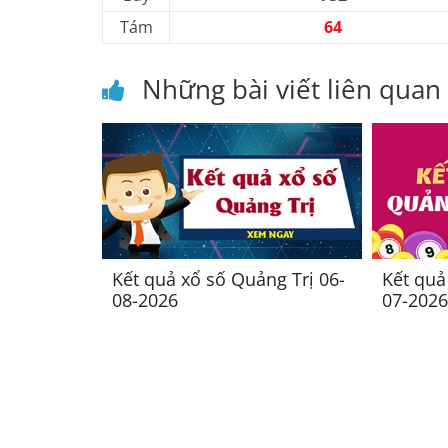
Tám
64
Những bài viết liên quan
Kết quả xổ số Quảng Trị 06-
Kết quả
08-2026
07-2026