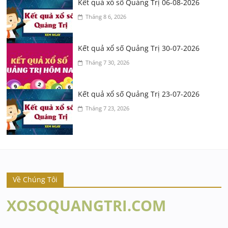
Kết quả xổ số Quảng Trị 06-08-2026
Tháng 8 6, 2026
Kết quả xổ số Quảng Trị 30-07-2026
Tháng 7 30, 2026
Kết quả xổ số Quảng Trị 23-07-2026
Tháng 7 23, 2026
Về Chúng Tôi
XOSOQUANGTRI.COM