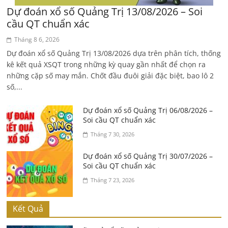
Dự đoán xổ số Quảng Trị 13/08/2026 – Soi
cầu QT chuẩn xác
Tháng 8 6, 2026
Dự đoán xổ số Quảng Trị 13/08/2026 dựa trên phân tích, thống
kê kết quả XSQT trong những kỳ quay gần nhất để chọn ra
những cặp số may mắn. Chốt đầu đuôi giải đặc biệt, bao lô 2
số,...
Dự đoán xổ số Quảng Trị 06/08/2026 –
Soi cầu QT chuẩn xác
Tháng 7 30, 2026
Dự đoán xổ số Quảng Trị 30/07/2026 –
Soi cầu QT chuẩn xác
Tháng 7 23, 2026
Kết Quả