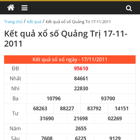
/
/
Trang chủ
Kết quả
Kết quả xổ số Quảng Trị 17-11-2011
Kết quả xổ số Quảng Trị 17-11-
2011
Kết quả sổ xố ngày - 17/11/2011
ĐB
95610
Nhất
84661
Nhì
22830
Ba
10796
93700
68263
88227
83792
14151
Tư
31690
21698
02269
Năm
2655
Sáu
7608
6225
9129