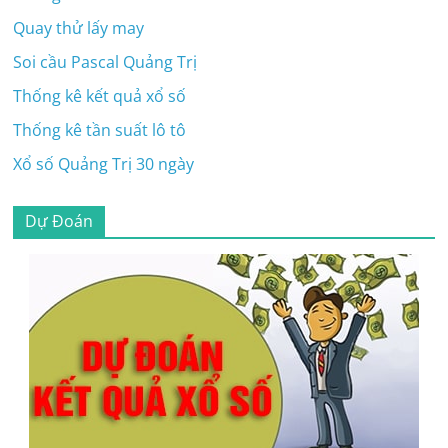
Quay thử lấy may
Soi cầu Pascal Quảng Trị
Thống kê kết quả xổ số
Thống kê tần suất lô tô
Xổ số Quảng Trị 30 ngày
Dự Đoán