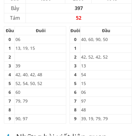
Bảy
397
Tám
52
Đầu
Đuôi
Đuôi
Đầu
0
06
0
40, 60, 90, 50
1
13, 19, 15
1
2
2
42, 52, 42, 52
3
39
3
13
4
42, 40, 42, 48
4
54
5
52, 54, 50, 52
5
15
6
60
6
06
7
79, 79
7
97
8
8
48
9
90, 97
9
39, 19, 79, 79