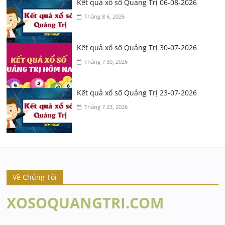
Kết quả xổ số Quảng Trị 06-08-2026
Tháng 8 6, 2026
Kết quả xổ số Quảng Trị 30-07-2026
Tháng 7 30, 2026
Kết quả xổ số Quảng Trị 23-07-2026
Tháng 7 23, 2026
Về Chúng Tôi
XOSOQUANGTRI.COM