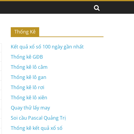
Thống Kê
Kết quả xổ số 100 ngày gần nhất
Thống kê GĐB
Thống kê lô câm
Thống kê lô gan
Thống kê lô rơi
Thống kê lô xiên
Quay thử lấy may
Soi cầu Pascal Quảng Trị
Thống kê kết quả xổ số