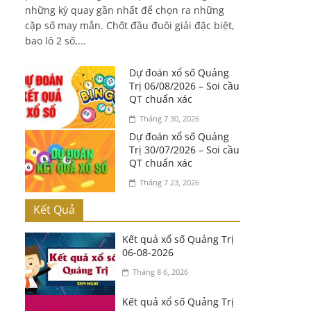
những kỳ quay gần nhất để chọn ra những
cặp số may mắn. Chốt đầu đuôi giải đặc biệt,
bao lô 2 số,...
Dự đoán xổ số Quảng
Trị 06/08/2026 – Soi cầu
QT chuẩn xác
Tháng 7 30, 2026
Dự đoán xổ số Quảng
Trị 30/07/2026 – Soi cầu
QT chuẩn xác
Tháng 7 23, 2026
Kết Quả
Kết quả xổ số Quảng Trị
06-08-2026
Tháng 8 6, 2026
Kết quả xổ số Quảng Trị