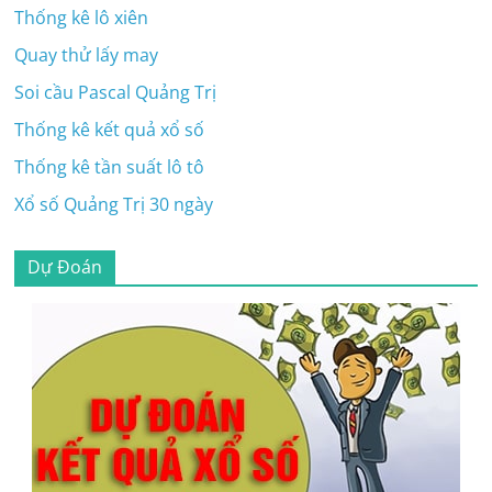
Thống kê lô xiên
Quay thử lấy may
Soi cầu Pascal Quảng Trị
Thống kê kết quả xổ số
Thống kê tần suất lô tô
Xổ số Quảng Trị 30 ngày
Dự Đoán