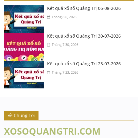
Kết quả xổ số Quảng Trị 06-08-2026
Tháng 8 6, 2026
Kết quả xổ số Quảng Trị 30-07-2026
Tháng 7 30, 2026
Kết quả xổ số Quảng Trị 23-07-2026
Tháng 7 23, 2026
Về Chúng Tôi
XOSOQUANGTRI.COM