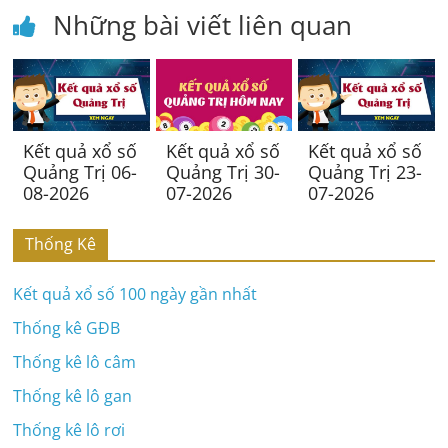
Những bài viết liên quan
Kết quả xổ số
Kết quả xổ số
Kết quả xổ số
Quảng Trị 06-
Quảng Trị 30-
Quảng Trị 23-
08-2026
07-2026
07-2026
Thống Kê
Kết quả xổ số 100 ngày gần nhất
Thống kê GĐB
Thống kê lô câm
Thống kê lô gan
Thống kê lô rơi