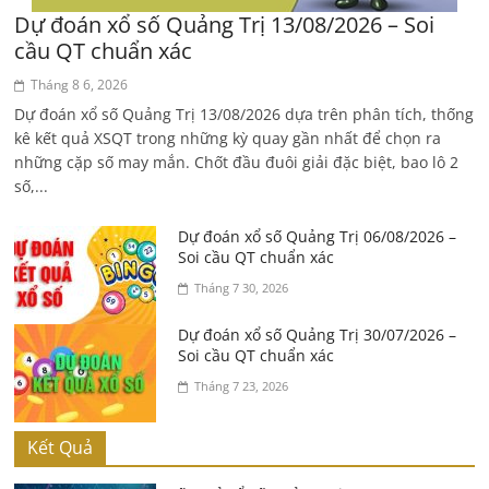
Dự đoán xổ số Quảng Trị 13/08/2026 – Soi
cầu QT chuẩn xác
Tháng 8 6, 2026
Dự đoán xổ số Quảng Trị 13/08/2026 dựa trên phân tích, thống
kê kết quả XSQT trong những kỳ quay gần nhất để chọn ra
những cặp số may mắn. Chốt đầu đuôi giải đặc biệt, bao lô 2
số,...
Dự đoán xổ số Quảng Trị 06/08/2026 –
Soi cầu QT chuẩn xác
Tháng 7 30, 2026
Dự đoán xổ số Quảng Trị 30/07/2026 –
Soi cầu QT chuẩn xác
Tháng 7 23, 2026
Kết Quả