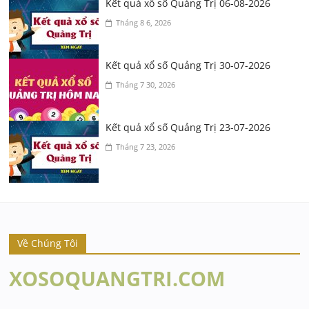
Kết quả xổ số Quảng Trị 06-08-2026
Tháng 8 6, 2026
Kết quả xổ số Quảng Trị 30-07-2026
Tháng 7 30, 2026
Kết quả xổ số Quảng Trị 23-07-2026
Tháng 7 23, 2026
Về Chúng Tôi
XOSOQUANGTRI.COM